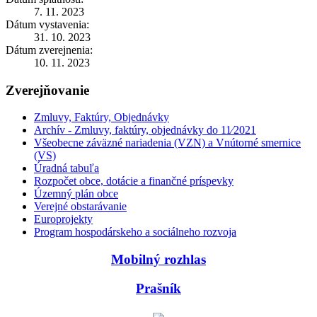
7. 11. 2023
Dátum vystavenia:
31. 10. 2023
Dátum zverejnenia:
10. 11. 2023
Zverejňovanie
Zmluvy, Faktúry, Objednávky
Archív - Zmluvy, faktúry, objednávky do 11⁄2021
Všeobecne záväzné nariadenia (VZN) a Vnútorné smernice
(VS)
Úradná tabuľa
Rozpočet obce, dotácie a finančné príspevky
Územný plán obce
Verejné obstarávanie
Europrojekty
Program hospodárskeho a sociálneho rozvoja
Mobilný rozhlas
Prašník