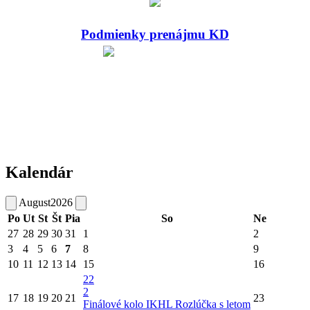
Podmienky prenájmu KD
Kalendár
August
2026
Po
Ut
St
Št
Pia
So
Ne
27
28
29
30
31
1
2
3
4
5
6
7
8
9
10
11
12
13
14
15
16
22
2
17
18
19
20
21
23
Finálové kolo IKHL
Rozlúčka s letom