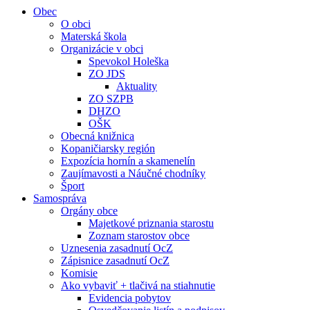
Obec
O obci
Materská škola
Organizácie v obci
Spevokol Holeška
ZO JDS
Aktuality
ZO SZPB
DHZO
OŠK
Obecná knižnica
Kopaničiarsky región
Expozícia hornín a skamenelín
Zaujímavosti a Náučné chodníky
Šport
Samospráva
Orgány obce
Majetkové priznania starostu
Zoznam starostov obce
Uznesenia zasadnutí OcZ
Zápisnice zasadnutí OcZ
Komisie
Ako vybaviť + tlačivá na stiahnutie
Evidencia pobytov