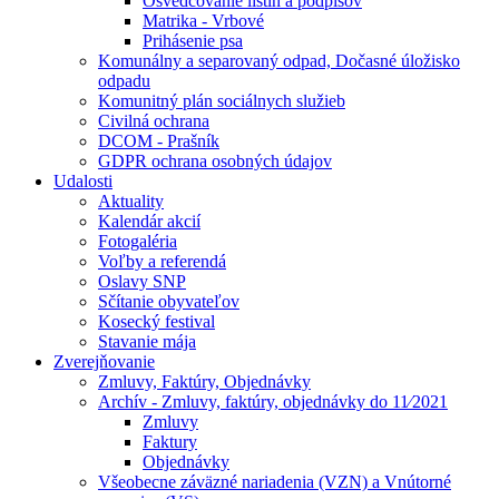
Osvedčovanie listín a podpisov
Matrika - Vrbové
Prihásenie psa
Komunálny a separovaný odpad, Dočasné úložisko
odpadu
Komunitný plán sociálnych služieb
Civilná ochrana
DCOM - Prašník
GDPR ochrana osobných údajov
Udalosti
Aktuality
Kalendár akcií
Fotogaléria
Voľby a referendá
Oslavy SNP
Sčítanie obyvateľov
Kosecký festival
Stavanie mája
Zverejňovanie
Zmluvy, Faktúry, Objednávky
Archív - Zmluvy, faktúry, objednávky do 11⁄2021
Zmluvy
Faktury
Objednávky
Všeobecne záväzné nariadenia (VZN) a Vnútorné