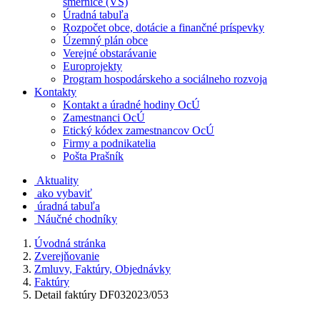
smernice (VS)
Úradná tabuľa
Rozpočet obce, dotácie a finančné príspevky
Územný plán obce
Verejné obstarávanie
Europrojekty
Program hospodárskeho a sociálneho rozvoja
Kontakty
Kontakt a úradné hodiny OcÚ
Zamestnanci OcÚ
Etický kódex zamestnancov OcÚ
Firmy a podnikatelia
Pošta Prašník
Aktuality
ako vybaviť
úradná tabuľa
Náučné chodníky
Úvodná stránka
Zverejňovanie
Zmluvy, Faktúry, Objednávky
Faktúry
Detail faktúry DF032023/053