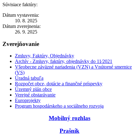
Súvisiace faktúry:
Dátum vystavenia:
10. 8. 2025
Dátum zverejnenia:
26. 9. 2025
Zverejňovanie
Zmluvy, Faktúry, Objednávky
Archív - Zmluvy, faktúry, objednávky do 11⁄2021
Všeobecne záväzné nariadenia (VZN) a Vnútorné smernice
(VS)
Úradná tabuľa
Rozpočet obce, dotácie a finančné príspevky
Územný plán obce
Verejné obstarávanie
Europrojekty
Program hospodárskeho a sociálneho rozvoja
Mobilný rozhlas
Prašník