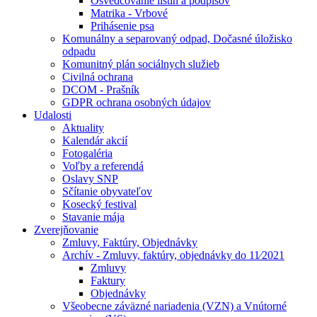
Osvedčovanie listín a podpisov
Matrika - Vrbové
Prihásenie psa
Komunálny a separovaný odpad, Dočasné úložisko
odpadu
Komunitný plán sociálnych služieb
Civilná ochrana
DCOM - Prašník
GDPR ochrana osobných údajov
Udalosti
Aktuality
Kalendár akcií
Fotogaléria
Voľby a referendá
Oslavy SNP
Sčítanie obyvateľov
Kosecký festival
Stavanie mája
Zverejňovanie
Zmluvy, Faktúry, Objednávky
Archív - Zmluvy, faktúry, objednávky do 11⁄2021
Zmluvy
Faktury
Objednávky
Všeobecne záväzné nariadenia (VZN) a Vnútorné