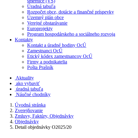
smernice (VS)
Úradná tabuľa
Rozpočet obce, dotácie a finančné príspevky
Územný plán obce
Verejné obstarávanie
Europrojekty
Program hospodárskeho a sociálneho rozvoja
Kontakty
Kontakt a úradné hodiny OcÚ
Zamestnanci OcÚ
Etický kódex zamestnancov OcÚ
Firmy a podnikatelia
Pošta Prašník
Aktuality
ako vybaviť
úradná tabuľa
Náučné chodníky
Úvodná stránka
Zverejňovanie
Zmluvy, Faktúry, Objednávky
Objednávky
Detail objednávky O2025/20