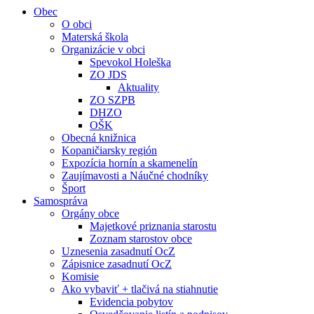
Obec
O obci
Materská škola
Organizácie v obci
Spevokol Holeška
ZO JDS
Aktuality
ZO SZPB
DHZO
OŠK
Obecná knižnica
Kopaničiarsky región
Expozícia hornín a skamenelín
Zaujímavosti a Náučné chodníky
Šport
Samospráva
Orgány obce
Majetkové priznania starostu
Zoznam starostov obce
Uznesenia zasadnutí OcZ
Zápisnice zasadnutí OcZ
Komisie
Ako vybaviť + tlačivá na stiahnutie
Evidencia pobytov