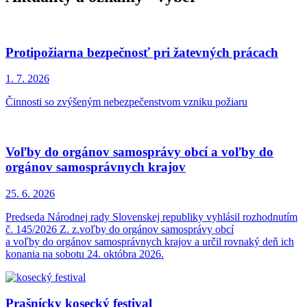
Protipožiarna bezpečnosť pri žatevných prácach
1. 7.
2026
Činnosti so zvýšeným nebezpečenstvom vzniku požiaru
Voľby do orgánov samosprávy obcí a voľby do
orgánov samosprávnych krajov
25. 6.
2026
Predseda Národnej rady Slovenskej republiky vyhlásil rozhodnutím
č. 145/2026 Z. z.voľby do orgánov samosprávy obcí
a voľby do orgánov samosprávnych krajov a určil rovnaký deň ich
konania na sobotu 24. októbra 2026.
Prašnícky kosecký festival