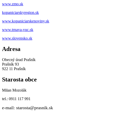
www.zmo.sk
kopaniciarskyregion.sk
www.kopaniciarskenoviny.sk
www.trnava-vuc.sk
www.slovensko.sk
Adresa
Obecný úrad Prašník
Prašník 93
922 11 Prašník
Starosta obce
Milan Mozolák
tel.: 0911 117 991
e-mail: starosta@prasnik.sk