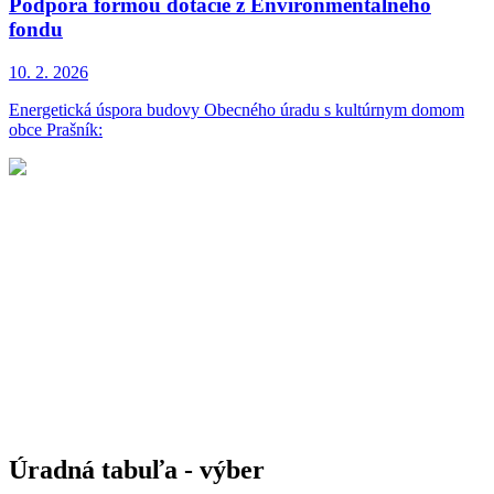
Podpora formou dotácie z Environmentálneho
fondu
10. 2.
2026
Energetická úspora budovy Obecného úradu s kultúrnym domom
obce Prašník:
Úradná tabuľa - výber