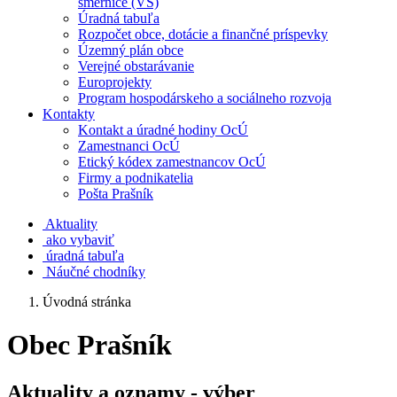
smernice (VS)
Úradná tabuľa
Rozpočet obce, dotácie a finančné príspevky
Územný plán obce
Verejné obstarávanie
Europrojekty
Program hospodárskeho a sociálneho rozvoja
Kontakty
Kontakt a úradné hodiny OcÚ
Zamestnanci OcÚ
Etický kódex zamestnancov OcÚ
Firmy a podnikatelia
Pošta Prašník
Aktuality
ako vybaviť
úradná tabuľa
Náučné chodníky
Úvodná stránka
Obec Prašník
Aktuality a oznamy - výber