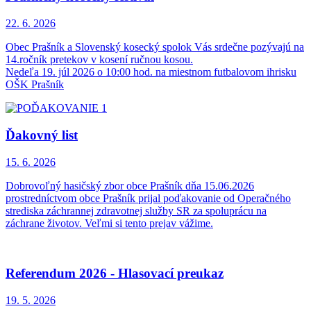
22. 6.
2026
Obec Prašník a Slovenský kosecký spolok Vás srdečne pozývajú na
14.ročník pretekov v kosení ručnou kosou.
Nedeľa 19. júl 2026 o 10:00 hod. na miestnom futbalovom ihrisku
OŠK Prašník
Ďakovný list
15. 6.
2026
Dobrovoľný hasičský zbor obce Prašník dňa 15.06.2026
prostredníctvom obce Prašník prijal poďakovanie od Operačného
strediska záchrannej zdravotnej služby SR za spoluprácu na
záchrane životov. Veľmi si tento prejav vážime.
Referendum 2026 - Hlasovací preukaz
19. 5.
2026