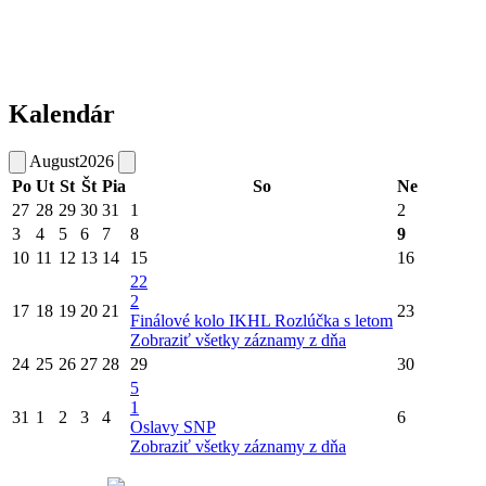
Kalendár
August
2026
Po
Ut
St
Št
Pia
So
Ne
27
28
29
30
31
1
2
3
4
5
6
7
8
9
10
11
12
13
14
15
16
22
2
17
18
19
20
21
23
Finálové kolo IKHL
Rozlúčka s letom
Zobraziť všetky záznamy z dňa
24
25
26
27
28
29
30
5
1
31
1
2
3
4
6
Oslavy SNP
Zobraziť všetky záznamy z dňa