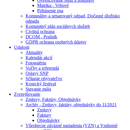
Osvedčovanie listín a podpisov
Matrika - Vrbové
Prihásenie psa
Komunálny a separovaný odpad, Dočasné úložisko
odpadu
Komunitný plán sociálnych služieb
Civilná ochrana
DCOM - Prašník
GDPR ochrana osobných údajov
Udalosti
Aktuality
Kalendár akcií
Fotogaléria
Voľby a referendá
Oslavy SNP
Sčítanie obyvateľov
Kosecký festival
Stavanie mája
Zverejňovanie
Zmluvy, Faktúry, Objednávky
Archív - Zmluvy, faktúry, objednávky do 11⁄2021
Zmluvy
Faktury
Objednávky
Všeobecne záväzné nariadenia (VZN) a Vnútorné