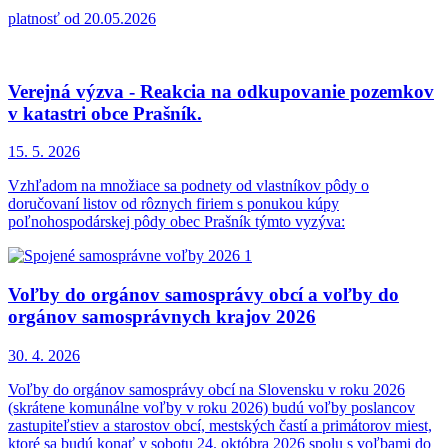
platnosť od 20.05.2026
Verejná výzva - Reakcia na odkupovanie pozemkov
v katastri obce Prašník.
15. 5.
2026
Vzhľadom na množiace sa podnety od vlastníkov pôdy o
doručovaní listov od rôznych firiem s ponukou kúpy
poľnohospodárskej pôdy obec Prašník týmto vyzýva:
Voľby do orgánov samosprávy obcí a voľby do
orgánov samosprávnych krajov 2026
30. 4.
2026
Voľby do orgánov samosprávy obcí na Slovensku v roku 2026
(skrátene komunálne voľby v roku 2026) budú voľby poslancov
zastupiteľstiev a starostov obcí, mestských častí a primátorov miest,
ktoré sa budú konať v sobotu 24. októbra 2026 spolu s voľbami do