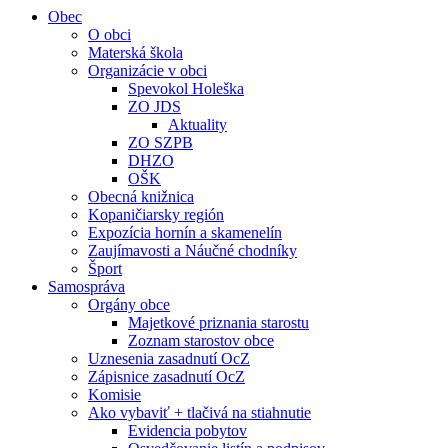
Obec
O obci
Materská škola
Organizácie v obci
Spevokol Holeška
ZO JDS
Aktuality
ZO SZPB
DHZO
OŠK
Obecná knižnica
Kopaničiarsky región
Expozícia hornín a skamenelín
Zaujímavosti a Náučné chodníky
Šport
Samospráva
Orgány obce
Majetkové priznania starostu
Zoznam starostov obce
Uznesenia zasadnutí OcZ
Zápisnice zasadnutí OcZ
Komisie
Ako vybaviť + tlačivá na stiahnutie
Evidencia pobytov