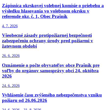
Zápisnica okrskovej volebnej komisie o priebehu a
výsledku hlasovania vo volebnom okrsku v
referende okr. č. 1, Obec Prašník
4. 7.
2026
Všeobecné zásady protipožiarnej bezpečnosti
zabezpečeniu ochrany úrody pred požiarmi v
žatevnom období
26. 6.
2026
Oznámenie o počte obyvateľov obce Prašník pre
voľby do orgánov samosprávy obcí 24. októbra
2026
24. 6.
2026
Vyhlásenie času zvýšeného nebezpečenstva vzniku
požiaru od 26.06.2026
24. 6.
2026
–
31. 8.
2026