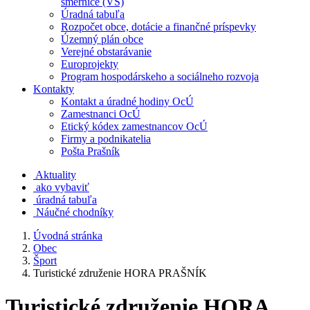
smernice (VS)
Úradná tabuľa
Rozpočet obce, dotácie a finančné príspevky
Územný plán obce
Verejné obstarávanie
Europrojekty
Program hospodárskeho a sociálneho rozvoja
Kontakty
Kontakt a úradné hodiny OcÚ
Zamestnanci OcÚ
Etický kódex zamestnancov OcÚ
Firmy a podnikatelia
Pošta Prašník
Aktuality
ako vybaviť
úradná tabuľa
Náučné chodníky
Úvodná stránka
Obec
Šport
Turistické združenie HORA PRAŠNÍK
Turistické združenie HORA