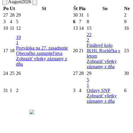
August
2026
Po
Ut
St
Št
Pia
So
Ne
27
28
29
30
31
1
2
3
4
5
6
7
8
9
10
11
12
13
14
15
16
22
19
2
1
Finálové kolo
Pozvánka na 27. zasadnutie
17
18
20
21
IKHL
Rozlúčka s
23
Obecného zastupiteľstva
letom
Zobraziť všetky záznamy z
Zobraziť všetky
dňa
záznamy z dňa
24
25
26
27
28
29
30
5
1
31
1
2
3
4
Oslavy SNP
6
Zobraziť všetky
záznamy z dňa