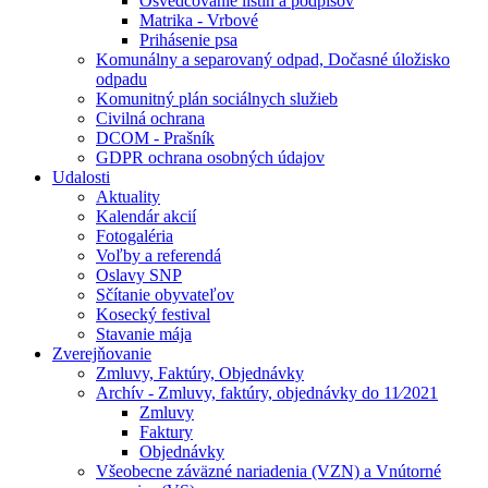
Osvedčovanie listín a podpisov
Matrika - Vrbové
Prihásenie psa
Komunálny a separovaný odpad, Dočasné úložisko
odpadu
Komunitný plán sociálnych služieb
Civilná ochrana
DCOM - Prašník
GDPR ochrana osobných údajov
Udalosti
Aktuality
Kalendár akcií
Fotogaléria
Voľby a referendá
Oslavy SNP
Sčítanie obyvateľov
Kosecký festival
Stavanie mája
Zverejňovanie
Zmluvy, Faktúry, Objednávky
Archív - Zmluvy, faktúry, objednávky do 11⁄2021
Zmluvy
Faktury
Objednávky
Všeobecne záväzné nariadenia (VZN) a Vnútorné