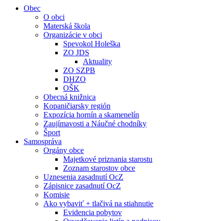
Obec
O obci
Materská škola
Organizácie v obci
Spevokol Holeška
ZO JDS
Aktuality
ZO SZPB
DHZO
OŠK
Obecná knižnica
Kopaničiarsky región
Expozícia hornín a skamenelín
Zaujímavosti a Náučné chodníky
Šport
Samospráva
Orgány obce
Majetkové priznania starostu
Zoznam starostov obce
Uznesenia zasadnutí OcZ
Zápisnice zasadnutí OcZ
Komisie
Ako vybaviť + tlačivá na stiahnutie
Evidencia pobytov