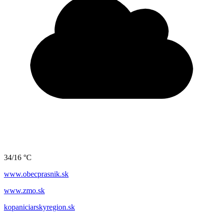
34/16 °C
www.obecprasnik.sk
www.zmo.sk
kopaniciarskyregion.sk