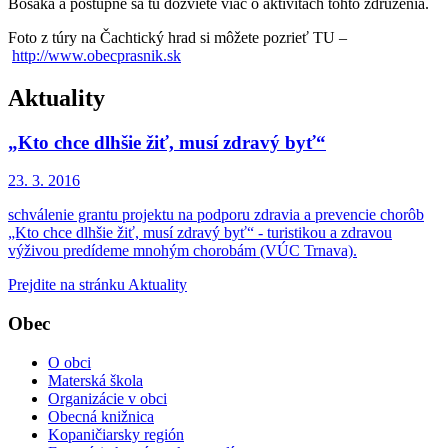
Bosáka a postupne sa tu dozviete viac o aktivitách tohto združenia.
Foto z túry na Čachtický hrad si môžete pozrieť TU –
http://www.obecprasnik.sk
Aktuality
„Kto chce dlhšie žiť, musí zdravý byť“
23. 3.
2016
schválenie grantu projektu na podporu zdravia a prevencie chorôb
„Kto chce dlhšie žiť, musí zdravý byť“ - turistikou a zdravou
výživou predídeme mnohým chorobám (VÚC Trnava).
Prejdite na stránku Aktuality
Obec
O obci
Materská škola
Organizácie v obci
Obecná knižnica
Kopaničiarsky región