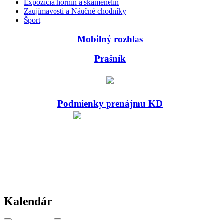
Expozícia hornín a skamenelín
Zaujímavosti a Náučné chodníky
Šport
Mobilný rozhlas
Prašník
Podmienky prenájmu KD
Kalendár