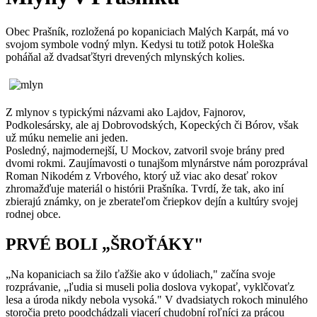
Obec Prašník, rozložená po kopaniciach Malých Karpát, má vo
svojom symbole vodný mlyn. Kedysi tu totiž potok Holeška
poháňal až dvadsaťštyri drevených mlynských kolies.
Z mlynov s typickými názvami ako Lajdov, Fajnorov,
Podkolesársky, ale aj Dobrovodských, Kopeckých či Bórov, však
už múku nemelie ani jeden.
Posledný, najmodernejší, U Mockov, zatvoril svoje brány pred
dvomi rokmi. Zaujímavosti o tunajšom mlynárstve nám porozprával
Roman Nikodém z Vrbového, ktorý už viac ako desať rokov
zhromažďuje materiál o histórii Prašníka. Tvrdí, že tak, ako iní
zbierajú známky, on je zberateľom čriepkov dejín a kultúry svojej
rodnej obce.
PRVÉ BOLI „ŠROŤÁKY"
„Na kopaniciach sa žilo ťažšie ako v údoliach," začína svoje
rozprávanie, „ľudia si museli polia doslova vykopať, vyklčovaťz
lesa a úroda nikdy nebola vysoká." V dvadsiatych rokoch minulého
storočia preto poodchádzali viacerí chudobní roľníci za prácou