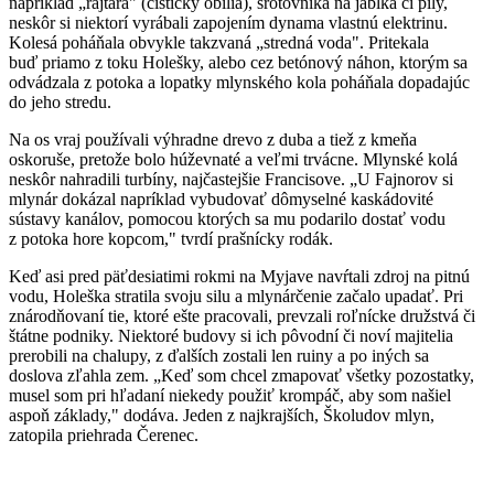
napríklad „rajtára" (čističky obilia), šrotovníka na jablká či píly,
neskôr si niektorí vyrábali zapojením dynama vlastnú elektrinu.
Kolesá poháňala obvykle takzvaná „stredná voda". Pritekala
buď priamo z toku Holešky, alebo cez betónový náhon, ktorým sa
odvádzala z potoka a lopatky mlynského kola poháňala dopadajúc
do jeho stredu.
Na os vraj používali výhradne drevo z duba a tiež z kmeňa
oskoruše, pretože bolo húževnaté a veľmi trvácne. Mlynské kolá
neskôr nahradili turbíny, najčastejšie Francisove. „U Fajnorov si
mlynár dokázal napríklad vybudovať dômyselné kaskádovité
sústavy kanálov, pomocou ktorých sa mu podarilo dostať vodu
z potoka hore kopcom," tvrdí prašnícky rodák.
Keď asi pred päťdesiatimi rokmi na Myjave navŕtali zdroj na pitnú
vodu, Holeška stratila svoju silu a mlynárčenie začalo upadať. Pri
znárodňovaní tie, ktoré ešte pracovali, prevzali roľnícke družstvá či
štátne podniky. Niektoré budovy si ich pôvodní či noví majitelia
prerobili na chalupy, z ďalších zostali len ruiny a po iných sa
doslova zľahla zem. „Keď som chcel zmapovať všetky pozostatky,
musel som pri hľadaní niekedy použiť krompáč, aby som našiel
aspoň základy," dodáva. Jeden z najkrajších, Školudov mlyn,
zatopila priehrada Čerenec.