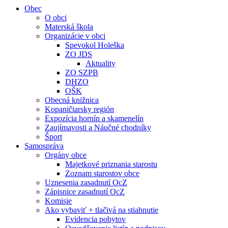
Obec
O obci
Materská škola
Organizácie v obci
Spevokol Holeška
ZO JDS
Aktuality
ZO SZPB
DHZO
OŠK
Obecná knižnica
Kopaničiarsky región
Expozícia hornín a skamenelín
Zaujímavosti a Náučné chodníky
Šport
Samospráva
Orgány obce
Majetkové priznania starostu
Zoznam starostov obce
Uznesenia zasadnutí OcZ
Zápisnice zasadnutí OcZ
Komisie
Ako vybaviť + tlačivá na stiahnutie
Evidencia pobytov