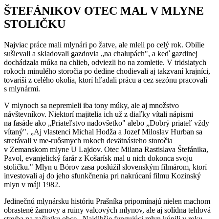
ŠTEFÁNIKOV OTEC MAL V MLYNE
STOLIČKU
Najviac práce mali mlynári po žatve, ale mleli po celý rok. Obilie
sušievali a skladovali gazdovia „na chalupách", a keď gazdinej
dochádzala múka na chlieb, odviezli ho na zomletie. V tridsiatych
rokoch minulého storočia po dedine chodievali aj takzvaní krajníci,
tovariši z celého okolia, ktorí hľadali prácu a cez sezónu pracovali
s mlynármi.
V mlynoch sa nepremleli iba tony múky, ale aj množstvo
návštevníkov. Niektorí majitelia ich už z diaľky vítali nápismi
na fasáde ako „Priateľstvo nadovšetko" alebo „Dobrý priateľ vždy
vítaný". „Aj vlastenci Michal Hodža a Jozef Miloslav Hurban sa
stretávali v me-ruôsmych rokoch devätnásteho storočia
v Zemanskom mlyne U Lajdov. Otec Milana Rastislava Štefánika,
Pavol, evanjelický farár z Košarísk mal u nich dokonca svoju
stoličku." Mlyn u Bórov zasa poslúžil slovenským filmárom, ktorí
investovali aj do jeho sfunkčnenia pri nakrúcaní filmu Kozinský
mlyn v máji 1982.
Jedinečnú mlynársku históriu Prašníka pripomínajú nielen machom
obrastené žarnovy a ruiny valcových mlynov, ale aj solídna tehlová
stavba na začiatku obce. Najdlhšie fungujúci mlyn kúpili v roku