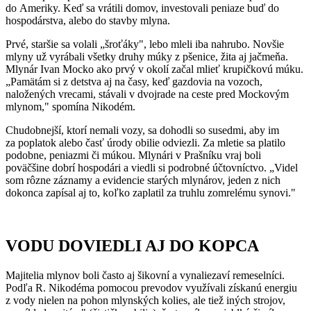
do Ameriky. Keď sa vrátili domov, investovali peniaze buď do
hospodárstva, alebo do stavby mlyna.
Prvé, staršie sa volali „šroťáky", lebo mleli iba nahrubo. Novšie
mlyny už vyrábali všetky druhy múky z pšenice, žita aj jačmeňa.
Mlynár Ivan Mocko ako prvý v okolí začal mlieť krupičkovú múku.
„Pamätám si z detstva aj na časy, keď gazdovia na vozoch,
naložených vrecami, stávali v dvojrade na ceste pred Mockovým
mlynom," spomína Nikodém.
Chudobnejší, ktorí nemali vozy, sa dohodli so susedmi, aby im
za poplatok alebo časť úrody obilie odviezli. Za mletie sa platilo
podobne, peniazmi či múkou. Mlynári v Prašníku vraj boli
poväčšine dobrí hospodári a viedli si podrobné účtovníctvo. „Videl
som rôzne záznamy a evidencie starých mlynárov, jeden z nich
dokonca zapísal aj to, koľko zaplatil za truhlu zomrelému synovi."
VODU DOVIEDLI AJ DO KOPCA
Majitelia mlynov boli často aj šikovní a vynaliezaví remeselníci.
Podľa R. Nikodéma pomocou prevodov využívali získanú energiu
z vody nielen na pohon mlynských kolies, ale tiež iných strojov,