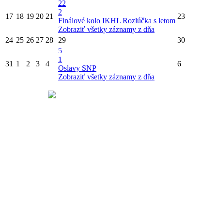
22
2
17
18
19
20
21
23
Finálové kolo IKHL
Rozlúčka s letom
Zobraziť všetky záznamy z dňa
24
25
26
27
28
29
30
5
1
31
1
2
3
4
6
Oslavy SNP
Zobraziť všetky záznamy z dňa