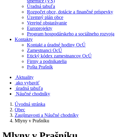
smernice (VS)
Úradná tabuľa
Rozpočet obce, dotácie a finančné príspevky
Územný plán obce
Verejné obstarávanie
Europrojekty
Program hospodárskeho a sociálneho rozvoja
Kontakty
Kontakt a úradné hodiny OcÚ
Zamestnanci OcÚ
Etický kódex zamestnancov OcÚ
Firmy a podnikatelia
Pošta Prašník
Aktuality
ako vybaviť
úradná tabuľa
Náučné chodníky
Úvodná stránka
Obec
Zaujímavosti a Náučné chodníky
Mlyny v Prašníku
Mlyny v Prašníku