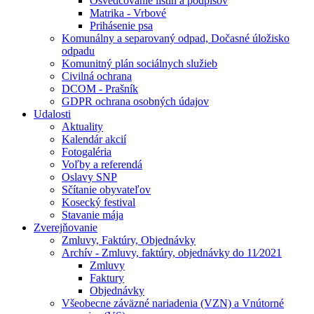
Osvedčovanie listín a podpisov
Matrika - Vrbové
Prihásenie psa
Komunálny a separovaný odpad, Dočasné úložisko
odpadu
Komunitný plán sociálnych služieb
Civilná ochrana
DCOM - Prašník
GDPR ochrana osobných údajov
Udalosti
Aktuality
Kalendár akcií
Fotogaléria
Voľby a referendá
Oslavy SNP
Sčítanie obyvateľov
Kosecký festival
Stavanie mája
Zverejňovanie
Zmluvy, Faktúry, Objednávky
Archív - Zmluvy, faktúry, objednávky do 11⁄2021
Zmluvy
Faktury
Objednávky
Všeobecne záväzné nariadenia (VZN) a Vnútorné