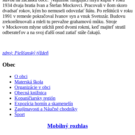
1934 dvaja bratia Ivan a Štefan Mockovci. Pracovali v ňom skoro
dvadsať rokov, kým ho nemuseli odovzdať štátu. Po reštitúcii v roku
1991 v remesle pokračoval Ivanov syn a vnuk Svetozár. Budovu
zrekonštruovali a mleli tu prevažne grahamovú múku. Stroje
v Mockovom mlyne utíchli pred dvomi rokmi, keď majiteľ stratil
odberateľov a na svoj ďalší osud zatiaľ stále čakajú.
zdroj: Piešťanský týždeň
Obec
O obci
Materská škola
Organizácie v obci
Obecná knižnica
Kopaničiarsky región
Expozícia hornín a skamenelín
Zaujímavosti a Náučné chodníky
Šport
Mobilný rozhlas