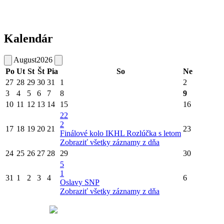
Kalendár
August
2026
Po
Ut
St
Št
Pia
So
Ne
27
28
29
30
31
1
2
3
4
5
6
7
8
9
10
11
12
13
14
15
16
22
2
17
18
19
20
21
23
Finálové kolo IKHL
Rozlúčka s letom
Zobraziť všetky záznamy z dňa
24
25
26
27
28
29
30
5
1
31
1
2
3
4
6
Oslavy SNP
Zobraziť všetky záznamy z dňa