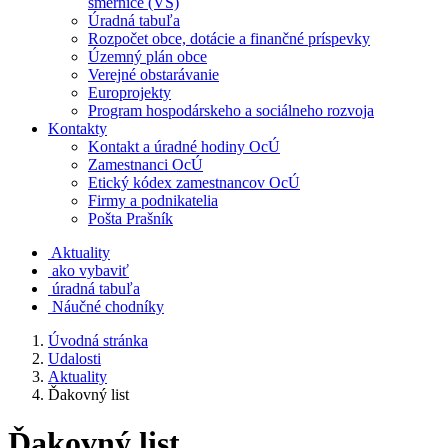
smernice (VS)
Úradná tabuľa
Rozpočet obce, dotácie a finančné príspevky
Územný plán obce
Verejné obstarávanie
Europrojekty
Program hospodárskeho a sociálneho rozvoja
Kontakty
Kontakt a úradné hodiny OcÚ
Zamestnanci OcÚ
Etický kódex zamestnancov OcÚ
Firmy a podnikatelia
Pošta Prašník
Aktuality
ako vybaviť
úradná tabuľa
Náučné chodníky
Úvodná stránka
Udalosti
Aktuality
Ďakovný list
Ďakovný list