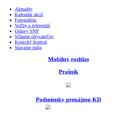
Aktuality
Kalendár akcií
Fotogaléria
Voľby a referendá
Oslavy SNP
Sčítanie obyvateľov
Kosecký festival
Stavanie mája
Mobilný rozhlas
Prašník
Podmienky prenájmu KD