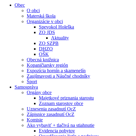
Obec
O obci
Materská škola
Organizácie v obci
Spevokol Holeška
ZO JDS
Aktuality
ZO SZPB
DHZO
OŠK
Obecná knižnica
Kopaničiarsky región
Expozícia hornín a skamenelín
Zaujímavosti a Náučné chodníky
Šport
Samospráva
Orgány obce
Majetkové priznania starostu
Zoznam starostov obce
Uznesenia zasadnutí OcZ
Zápisnice zasadnutí OcZ
Komisie
Ako vybaviť + tlačivá na stiahnutie
Evidencia pobytov