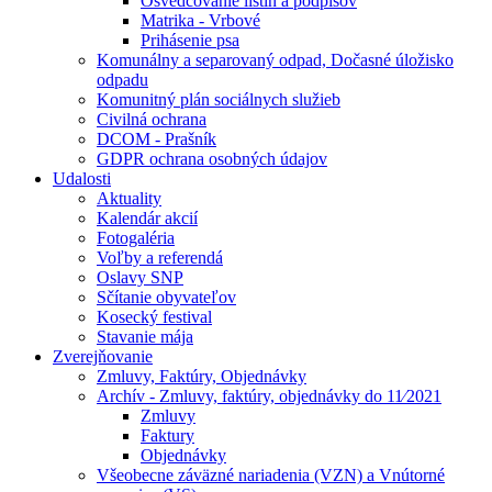
Osvedčovanie listín a podpisov
Matrika - Vrbové
Prihásenie psa
Komunálny a separovaný odpad, Dočasné úložisko
odpadu
Komunitný plán sociálnych služieb
Civilná ochrana
DCOM - Prašník
GDPR ochrana osobných údajov
Udalosti
Aktuality
Kalendár akcií
Fotogaléria
Voľby a referendá
Oslavy SNP
Sčítanie obyvateľov
Kosecký festival
Stavanie mája
Zverejňovanie
Zmluvy, Faktúry, Objednávky
Archív - Zmluvy, faktúry, objednávky do 11⁄2021
Zmluvy
Faktury
Objednávky
Všeobecne záväzné nariadenia (VZN) a Vnútorné