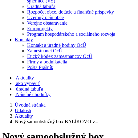
smernice (VS)
Úradná tabuľa
Rozpočet obce, dotácie a finančné príspevky
Územný plán obce
Verejné obstarávanie
Europrojekty
Program hospodárskeho a sociálneho rozvoja
Kontakty
Kontakt a úradné hodiny OcÚ
Zamestnanci OcÚ
Etický kódex zamestnancov OcÚ
Firmy a podnikatelia
Pošta Prašník
Aktuality
ako vybaviť
úradná tabuľa
Náučné chodníky
Úvodná stránka
Udalosti
Aktuality
Nový samoobslužný box BALÍKOVO v...
Nový samoobslužný box