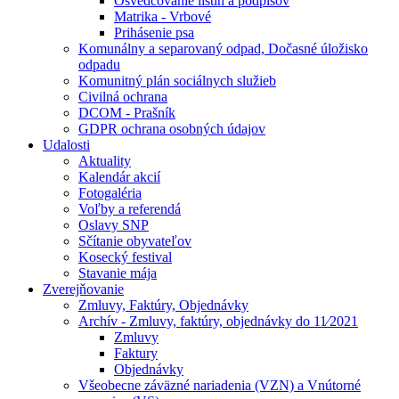
Osvedčovanie listín a podpisov
Matrika - Vrbové
Prihásenie psa
Komunálny a separovaný odpad, Dočasné úložisko
odpadu
Komunitný plán sociálnych služieb
Civilná ochrana
DCOM - Prašník
GDPR ochrana osobných údajov
Udalosti
Aktuality
Kalendár akcií
Fotogaléria
Voľby a referendá
Oslavy SNP
Sčítanie obyvateľov
Kosecký festival
Stavanie mája
Zverejňovanie
Zmluvy, Faktúry, Objednávky
Archív - Zmluvy, faktúry, objednávky do 11⁄2021
Zmluvy
Faktury
Objednávky
Všeobecne záväzné nariadenia (VZN) a Vnútorné