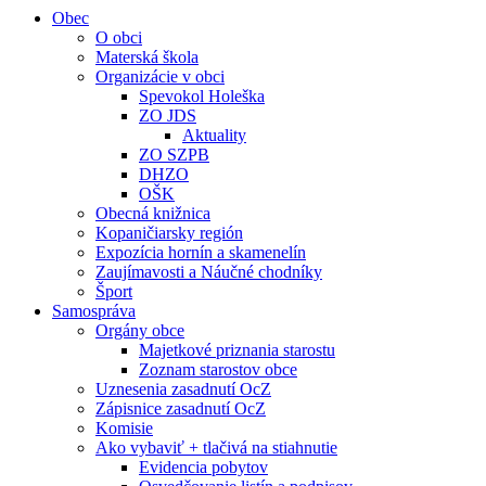
Obec
O obci
Materská škola
Organizácie v obci
Spevokol Holeška
ZO JDS
Aktuality
ZO SZPB
DHZO
OŠK
Obecná knižnica
Kopaničiarsky región
Expozícia hornín a skamenelín
Zaujímavosti a Náučné chodníky
Šport
Samospráva
Orgány obce
Majetkové priznania starostu
Zoznam starostov obce
Uznesenia zasadnutí OcZ
Zápisnice zasadnutí OcZ
Komisie
Ako vybaviť + tlačivá na stiahnutie
Evidencia pobytov