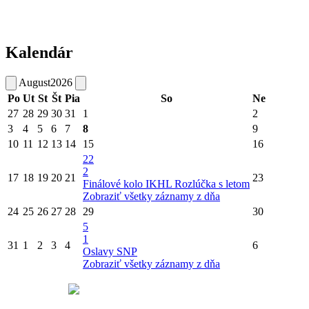
Kalendár
August
2026
Po
Ut
St
Št
Pia
So
Ne
27
28
29
30
31
1
2
3
4
5
6
7
8
9
10
11
12
13
14
15
16
22
2
17
18
19
20
21
23
Finálové kolo IKHL
Rozlúčka s letom
Zobraziť všetky záznamy z dňa
24
25
26
27
28
29
30
5
1
31
1
2
3
4
6
Oslavy SNP
Zobraziť všetky záznamy z dňa