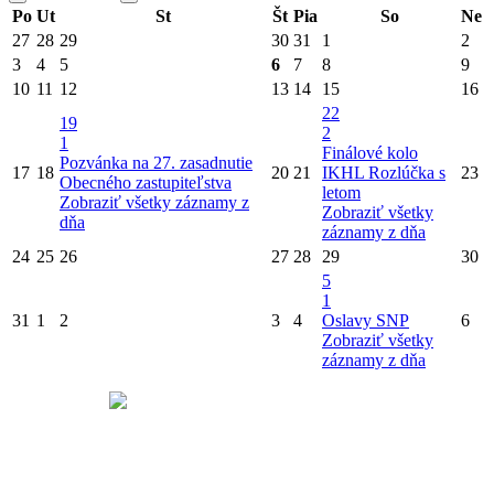
Po
Ut
St
Št
Pia
So
Ne
27
28
29
30
31
1
2
3
4
5
6
7
8
9
10
11
12
13
14
15
16
22
19
2
1
Finálové kolo
Pozvánka na 27. zasadnutie
17
18
20
21
IKHL
Rozlúčka s
23
Obecného zastupiteľstva
letom
Zobraziť všetky záznamy z
Zobraziť všetky
dňa
záznamy z dňa
24
25
26
27
28
29
30
5
1
31
1
2
3
4
Oslavy SNP
6
Zobraziť všetky
záznamy z dňa