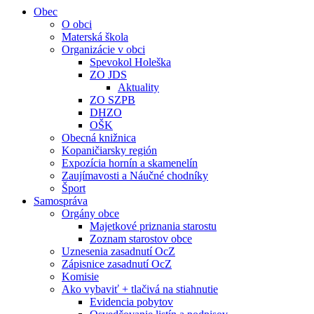
Obec
O obci
Materská škola
Organizácie v obci
Spevokol Holeška
ZO JDS
Aktuality
ZO SZPB
DHZO
OŠK
Obecná knižnica
Kopaničiarsky región
Expozícia hornín a skamenelín
Zaujímavosti a Náučné chodníky
Šport
Samospráva
Orgány obce
Majetkové priznania starostu
Zoznam starostov obce
Uznesenia zasadnutí OcZ
Zápisnice zasadnutí OcZ
Komisie
Ako vybaviť + tlačivá na stiahnutie
Evidencia pobytov