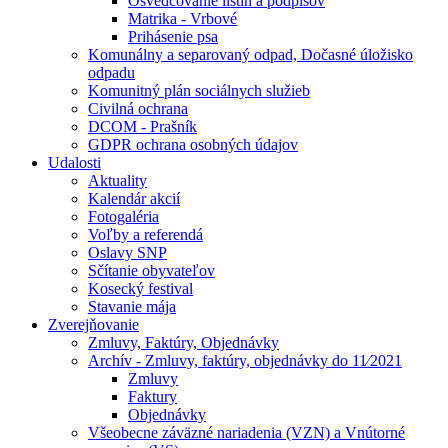
Osvedčovanie listín a podpisov
Matrika - Vrbové
Prihásenie psa
Komunálny a separovaný odpad, Dočasné úložisko
odpadu
Komunitný plán sociálnych služieb
Civilná ochrana
DCOM - Prašník
GDPR ochrana osobných údajov
Udalosti
Aktuality
Kalendár akcií
Fotogaléria
Voľby a referendá
Oslavy SNP
Sčítanie obyvateľov
Kosecký festival
Stavanie mája
Zverejňovanie
Zmluvy, Faktúry, Objednávky
Archív - Zmluvy, faktúry, objednávky do 11⁄2021
Zmluvy
Faktury
Objednávky
Všeobecne záväzné nariadenia (VZN) a Vnútorné