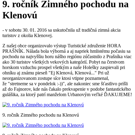
9. ročník Zimného pochodu na
Klenovú
- v sobotu 30. 01. 2016 sa uskutočnila už tradičná zimná akcia
turistov z okolia Klenovej.
Z našej obce organizovalo výstup Turistické združenie HORA
PRAŠNÍK. Nálada bola výborná a aj napriek hmlistému počasiu sa
pochodu na najvyššiu horu nášho regiónu zúčastnilo z Prašníka viac
ako 30 turistov všetkých vekových kategórií. Pobyt na čerstvom
horskom vzduchu prospel všetkým a naše Holešky zaspievali pri
ohníku aj známu pieseň "Ej Klenová, Klenová..." Pri už
neorganizovanom zostupe síce ktosi vtipne poznamenal,
že "stretneme sa v pondelok :-))", ale nakoniec sme šťastlivo prišli
až do Fajnorov, kde nás čakalo prekvapenie v podobe fantastického
gulášika, za ktorý patrí manželom Urbanovým veľké ĎAKUJEME!
9. ročník Zimného pochodu na Klenovú