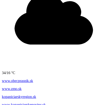
34/16 °C
www.obecprasnik.sk
www.zmo.sk
kopaniciarskyregion.sk
www.kopaniciarskenoviny.sk