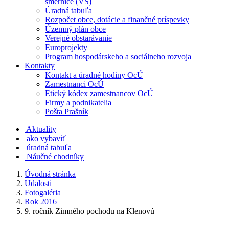
smernice (VS)
Úradná tabuľa
Rozpočet obce, dotácie a finančné príspevky
Územný plán obce
Verejné obstarávanie
Europrojekty
Program hospodárskeho a sociálneho rozvoja
Kontakty
Kontakt a úradné hodiny OcÚ
Zamestnanci OcÚ
Etický kódex zamestnancov OcÚ
Firmy a podnikatelia
Pošta Prašník
Aktuality
ako vybaviť
úradná tabuľa
Náučné chodníky
Úvodná stránka
Udalosti
Fotogaléria
Rok 2016
9. ročník Zimného pochodu na Klenovú