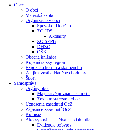
Obec
O obci
Materská škola
Organizácie v obci
Spevokol Holeška
ZO JDS
Aktuality
ZO SZPB
DHZO
OŠK
Obecná knižnica
Kopaničiarsky región
Expozícia hornín a skamenelín
Zaujímavosti a Náučné chodníky
Šport
Samospráva
Orgány obce
Majetkové priznania starostu
Zoznam starostov obce
Uznesenia zasadnutí OcZ
Zápisnice zasadnutí OcZ
Komisie
Ako vybaviť + tlačivá na stiahnutie
Evidencia pobytov