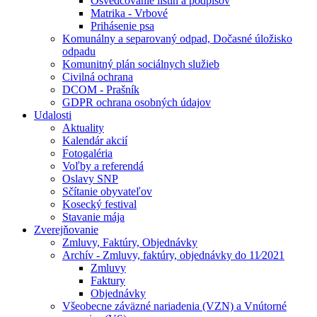
Osvedčovanie listín a podpisov
Matrika - Vrbové
Prihásenie psa
Komunálny a separovaný odpad, Dočasné úložisko
odpadu
Komunitný plán sociálnych služieb
Civilná ochrana
DCOM - Prašník
GDPR ochrana osobných údajov
Udalosti
Aktuality
Kalendár akcií
Fotogaléria
Voľby a referendá
Oslavy SNP
Sčítanie obyvateľov
Kosecký festival
Stavanie mája
Zverejňovanie
Zmluvy, Faktúry, Objednávky
Archív - Zmluvy, faktúry, objednávky do 11⁄2021
Zmluvy
Faktury
Objednávky
Všeobecne záväzné nariadenia (VZN) a Vnútorné