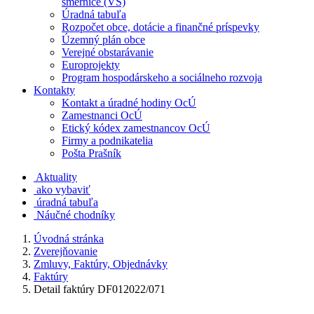
smernice (VS)
Úradná tabuľa
Rozpočet obce, dotácie a finančné príspevky
Územný plán obce
Verejné obstarávanie
Europrojekty
Program hospodárskeho a sociálneho rozvoja
Kontakty
Kontakt a úradné hodiny OcÚ
Zamestnanci OcÚ
Etický kódex zamestnancov OcÚ
Firmy a podnikatelia
Pošta Prašník
Aktuality
ako vybaviť
úradná tabuľa
Náučné chodníky
Úvodná stránka
Zverejňovanie
Zmluvy, Faktúry, Objednávky
Faktúry
Detail faktúry DF012022/071