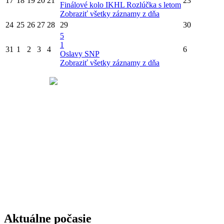
17
18
19
20
21
23
Finálové kolo IKHL
Rozlúčka s letom
Zobraziť všetky záznamy z dňa
24
25
26
27
28
29
30
5
1
31
1
2
3
4
6
Oslavy SNP
Zobraziť všetky záznamy z dňa
Aktuálne počasie