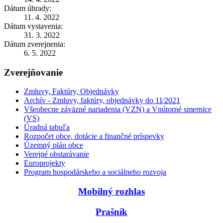
Dátum úhrady:
11. 4. 2022
Dátum vystavenia:
31. 3. 2022
Dátum zverejnenia:
6. 5. 2022
Zverejňovanie
Zmluvy, Faktúry, Objednávky
Archív - Zmluvy, faktúry, objednávky do 11⁄2021
Všeobecne záväzné nariadenia (VZN) a Vnútorné smernice
(VS)
Úradná tabuľa
Rozpočet obce, dotácie a finančné príspevky
Územný plán obce
Verejné obstarávanie
Europrojekty
Program hospodárskeho a sociálneho rozvoja
Mobilný rozhlas
Prašník