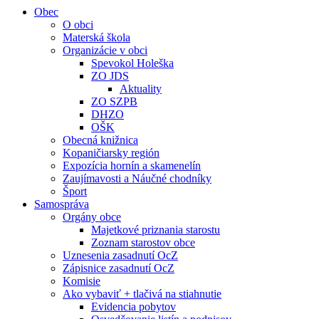
Obec
O obci
Materská škola
Organizácie v obci
Spevokol Holeška
ZO JDS
Aktuality
ZO SZPB
DHZO
OŠK
Obecná knižnica
Kopaničiarsky región
Expozícia hornín a skamenelín
Zaujímavosti a Náučné chodníky
Šport
Samospráva
Orgány obce
Majetkové priznania starostu
Zoznam starostov obce
Uznesenia zasadnutí OcZ
Zápisnice zasadnutí OcZ
Komisie
Ako vybaviť + tlačivá na stiahnutie
Evidencia pobytov