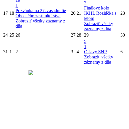
19
2
1
Finálové kolo
Pozvánka na 27. zasadnutie
17
18
20
21
IKHL
Rozlúčka s
23
Obecného zastupiteľstva
letom
Zobraziť všetky záznamy z
Zobraziť všetky
dňa
záznamy z dňa
24
25
26
27
28
29
30
5
1
31
1
2
3
4
Oslavy SNP
6
Zobraziť všetky
záznamy z dňa