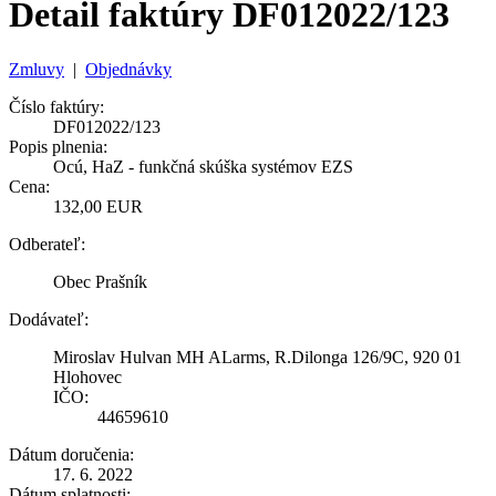
Detail faktúry DF012022/123
Zmluvy
|
Objednávky
Číslo faktúry:
DF012022/123
Popis plnenia:
Ocú, HaZ - funkčná skúška systémov EZS
Cena:
132,00 EUR
Odberateľ:
Obec Prašník
Dodávateľ:
Miroslav Hulvan MH ALarms, R.Dilonga 126/9C, 920 01
Hlohovec
IČO:
44659610
Dátum doručenia:
17. 6. 2022
Dátum splatnosti: