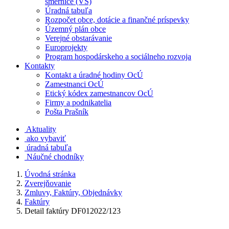
smernice (VS)
Úradná tabuľa
Rozpočet obce, dotácie a finančné príspevky
Územný plán obce
Verejné obstarávanie
Europrojekty
Program hospodárskeho a sociálneho rozvoja
Kontakty
Kontakt a úradné hodiny OcÚ
Zamestnanci OcÚ
Etický kódex zamestnancov OcÚ
Firmy a podnikatelia
Pošta Prašník
Aktuality
ako vybaviť
úradná tabuľa
Náučné chodníky
Úvodná stránka
Zverejňovanie
Zmluvy, Faktúry, Objednávky
Faktúry
Detail faktúry DF012022/123