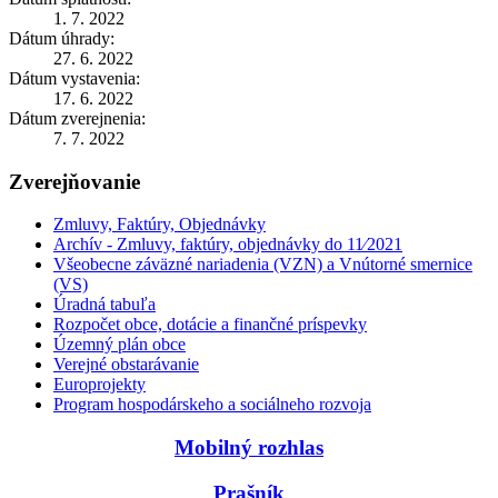
1. 7. 2022
Dátum úhrady:
27. 6. 2022
Dátum vystavenia:
17. 6. 2022
Dátum zverejnenia:
7. 7. 2022
Zverejňovanie
Zmluvy, Faktúry, Objednávky
Archív - Zmluvy, faktúry, objednávky do 11⁄2021
Všeobecne záväzné nariadenia (VZN) a Vnútorné smernice
(VS)
Úradná tabuľa
Rozpočet obce, dotácie a finančné príspevky
Územný plán obce
Verejné obstarávanie
Europrojekty
Program hospodárskeho a sociálneho rozvoja
Mobilný rozhlas
Prašník