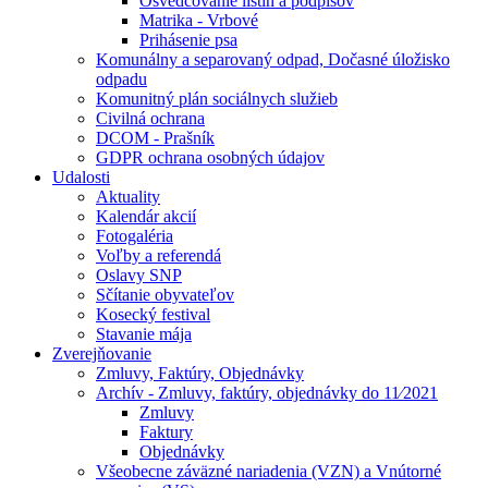
Osvedčovanie listín a podpisov
Matrika - Vrbové
Prihásenie psa
Komunálny a separovaný odpad, Dočasné úložisko
odpadu
Komunitný plán sociálnych služieb
Civilná ochrana
DCOM - Prašník
GDPR ochrana osobných údajov
Udalosti
Aktuality
Kalendár akcií
Fotogaléria
Voľby a referendá
Oslavy SNP
Sčítanie obyvateľov
Kosecký festival
Stavanie mája
Zverejňovanie
Zmluvy, Faktúry, Objednávky
Archív - Zmluvy, faktúry, objednávky do 11⁄2021
Zmluvy
Faktury
Objednávky
Všeobecne záväzné nariadenia (VZN) a Vnútorné