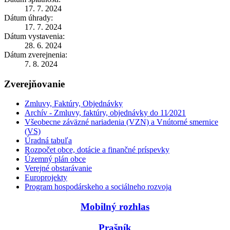
17. 7. 2024
Dátum úhrady:
17. 7. 2024
Dátum vystavenia:
28. 6. 2024
Dátum zverejnenia:
7. 8. 2024
Zverejňovanie
Zmluvy, Faktúry, Objednávky
Archív - Zmluvy, faktúry, objednávky do 11⁄2021
Všeobecne záväzné nariadenia (VZN) a Vnútorné smernice
(VS)
Úradná tabuľa
Rozpočet obce, dotácie a finančné príspevky
Územný plán obce
Verejné obstarávanie
Europrojekty
Program hospodárskeho a sociálneho rozvoja
Mobilný rozhlas
Prašník