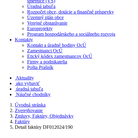
smernice (VS)
Úradná tabuľa
Rozpočet obce, dotácie a finančné príspevky
Územný plán obce
Verejné obstarávanie
Europrojekty
Program hospodárskeho a sociálneho rozvoja
Kontakty
Kontakt a úradné hodiny OcÚ
Zamestnanci OcÚ
Etický kódex zamestnancov OcÚ
Firmy a podnikatelia
Pošta Prašník
Aktuality
ako vybaviť
úradná tabuľa
Náučné chodníky
Úvodná stránka
Zverejňovanie
Zmluvy, Faktúry, Objednávky
Faktúry
Detail faktúry DF012024/190