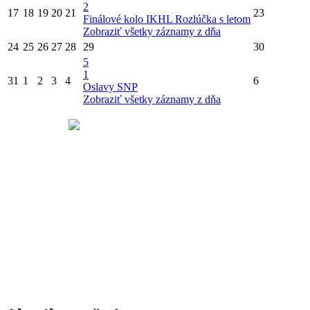
2
17
18
19
20
21
23
Finálové kolo IKHL
Rozlúčka s letom
Zobraziť všetky záznamy z dňa
24
25
26
27
28
29
30
5
1
31
1
2
3
4
6
Oslavy SNP
Zobraziť všetky záznamy z dňa