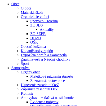
Obec
O obci
Materská škola
Organizácie v obci
Spevokol Holeška
ZO JDS
Aktuality
ZO SZPB
DHZO
OŠK
Obecná knižnica
Kopaničiarsky región
Expozícia hornín a skamenelín
Zaujímavosti a Náučné chodníky
Šport
Samospráva
Orgány obce
Majetkové priznania starostu
Zoznam starostov obce
Uznesenia zasadnutí OcZ
Zápisnice zasadnutí OcZ
Komisie
Ako vybaviť + tlačivá na stiahnutie
Evidencia pobytov