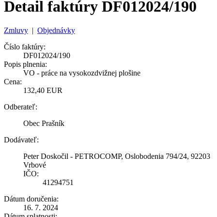
Detail faktúry DF012024/190
Zmluvy
|
Objednávky
Číslo faktúry:
DF012024/190
Popis plnenia:
VO - práce na vysokozdvižnej plošine
Cena:
132,40 EUR
Odberateľ:
Obec Prašník
Dodávateľ:
Peter Doskočil - PETROCOMP, Oslobodenia 794/24, 92203
Vrbové
IČO:
41294751
Dátum doručenia:
16. 7. 2024
Dátum splatnosti: