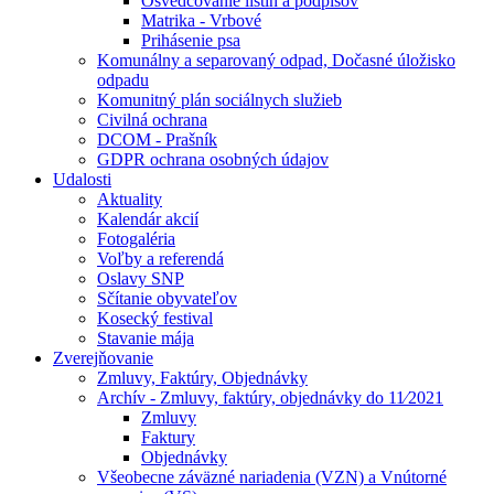
Osvedčovanie listín a podpisov
Matrika - Vrbové
Prihásenie psa
Komunálny a separovaný odpad, Dočasné úložisko
odpadu
Komunitný plán sociálnych služieb
Civilná ochrana
DCOM - Prašník
GDPR ochrana osobných údajov
Udalosti
Aktuality
Kalendár akcií
Fotogaléria
Voľby a referendá
Oslavy SNP
Sčítanie obyvateľov
Kosecký festival
Stavanie mája
Zverejňovanie
Zmluvy, Faktúry, Objednávky
Archív - Zmluvy, faktúry, objednávky do 11⁄2021
Zmluvy
Faktury
Objednávky
Všeobecne záväzné nariadenia (VZN) a Vnútorné