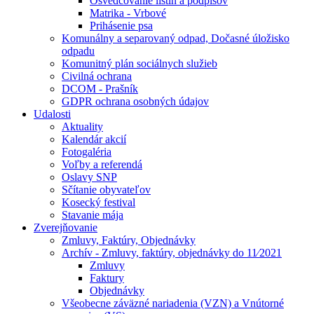
Osvedčovanie listín a podpisov
Matrika - Vrbové
Prihásenie psa
Komunálny a separovaný odpad, Dočasné úložisko
odpadu
Komunitný plán sociálnych služieb
Civilná ochrana
DCOM - Prašník
GDPR ochrana osobných údajov
Udalosti
Aktuality
Kalendár akcií
Fotogaléria
Voľby a referendá
Oslavy SNP
Sčítanie obyvateľov
Kosecký festival
Stavanie mája
Zverejňovanie
Zmluvy, Faktúry, Objednávky
Archív - Zmluvy, faktúry, objednávky do 11⁄2021
Zmluvy
Faktury
Objednávky
Všeobecne záväzné nariadenia (VZN) a Vnútorné