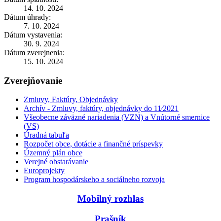
14. 10. 2024
Dátum úhrady:
7. 10. 2024
Dátum vystavenia:
30. 9. 2024
Dátum zverejnenia:
15. 10. 2024
Zverejňovanie
Zmluvy, Faktúry, Objednávky
Archív - Zmluvy, faktúry, objednávky do 11⁄2021
Všeobecne záväzné nariadenia (VZN) a Vnútorné smernice
(VS)
Úradná tabuľa
Rozpočet obce, dotácie a finančné príspevky
Územný plán obce
Verejné obstarávanie
Europrojekty
Program hospodárskeho a sociálneho rozvoja
Mobilný rozhlas
Prašník