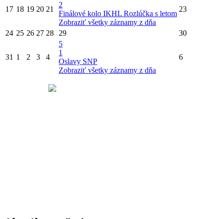
2
17
18
19
20
21
23
Finálové kolo IKHL
Rozlúčka s letom
Zobraziť všetky záznamy z dňa
24
25
26
27
28
29
30
5
1
31
1
2
3
4
6
Oslavy SNP
Zobraziť všetky záznamy z dňa