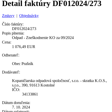
Detail faktúry DF012024/273
Zmluvy
|
Objednávky
Číslo faktúry:
DF012024/273
Popis plnenia:
Odpad - Zneškodnenie KO za 09/2024
Cena:
1 076,49 EUR
Odberateľ:
Obec Prašník
Dodávateľ:
Kopaničiarska odpadová spoločnosť, s.r.o. - skratka K.O.S.,
s.r.o., 390, 91613 Kostolné
IČO:
34133861
Dátum doručenia:
7. 10. 2024
Dátum splatnosti: