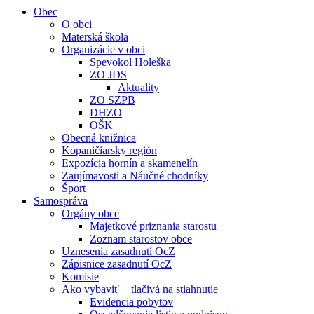
Obec
O obci
Materská škola
Organizácie v obci
Spevokol Holeška
ZO JDS
Aktuality
ZO SZPB
DHZO
OŠK
Obecná knižnica
Kopaničiarsky región
Expozícia hornín a skamenelín
Zaujímavosti a Náučné chodníky
Šport
Samospráva
Orgány obce
Majetkové priznania starostu
Zoznam starostov obce
Uznesenia zasadnutí OcZ
Zápisnice zasadnutí OcZ
Komisie
Ako vybaviť + tlačivá na stiahnutie
Evidencia pobytov