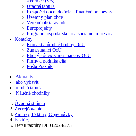
smernice (VS)
Úradná tabuľa
Rozpočet obce, dotácie a finančné príspevky
Územný plán obce
Verejné obstarávanie
Europrojekty
Program hospodárskeho a sociálneho rozvoja
Kontakty
Kontakt a úradné hodiny OcÚ
Zamestnanci OcÚ
Etický kódex zamestnancov OcÚ
Firmy a podnikatelia
Pošta Prašník
Aktuality
ako vybaviť
úradná tabuľa
Náučné chodníky
Úvodná stránka
Zverejňovanie
Zmluvy, Faktúry, Objednávky
Faktúry
Detail faktúry DF012024/273