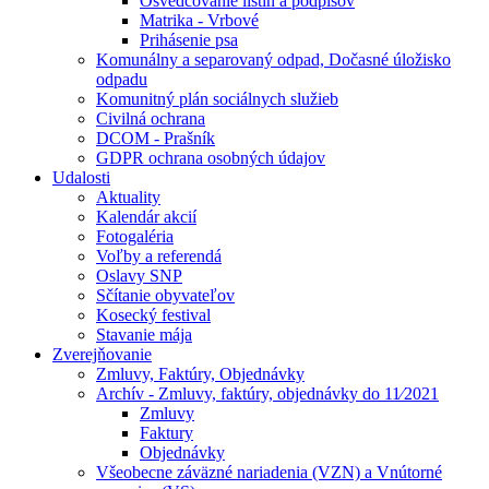
Osvedčovanie listín a podpisov
Matrika - Vrbové
Prihásenie psa
Komunálny a separovaný odpad, Dočasné úložisko
odpadu
Komunitný plán sociálnych služieb
Civilná ochrana
DCOM - Prašník
GDPR ochrana osobných údajov
Udalosti
Aktuality
Kalendár akcií
Fotogaléria
Voľby a referendá
Oslavy SNP
Sčítanie obyvateľov
Kosecký festival
Stavanie mája
Zverejňovanie
Zmluvy, Faktúry, Objednávky
Archív - Zmluvy, faktúry, objednávky do 11⁄2021
Zmluvy
Faktury
Objednávky
Všeobecne záväzné nariadenia (VZN) a Vnútorné