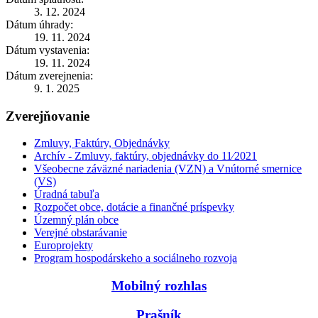
3. 12. 2024
Dátum úhrady:
19. 11. 2024
Dátum vystavenia:
19. 11. 2024
Dátum zverejnenia:
9. 1. 2025
Zverejňovanie
Zmluvy, Faktúry, Objednávky
Archív - Zmluvy, faktúry, objednávky do 11⁄2021
Všeobecne záväzné nariadenia (VZN) a Vnútorné smernice
(VS)
Úradná tabuľa
Rozpočet obce, dotácie a finančné príspevky
Územný plán obce
Verejné obstarávanie
Europrojekty
Program hospodárskeho a sociálneho rozvoja
Mobilný rozhlas
Prašník