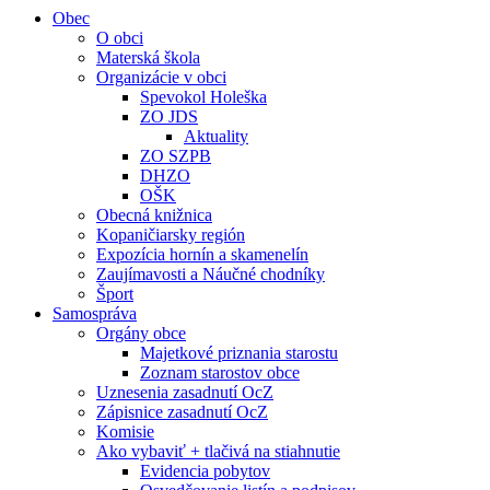
Obec
O obci
Materská škola
Organizácie v obci
Spevokol Holeška
ZO JDS
Aktuality
ZO SZPB
DHZO
OŠK
Obecná knižnica
Kopaničiarsky región
Expozícia hornín a skamenelín
Zaujímavosti a Náučné chodníky
Šport
Samospráva
Orgány obce
Majetkové priznania starostu
Zoznam starostov obce
Uznesenia zasadnutí OcZ
Zápisnice zasadnutí OcZ
Komisie
Ako vybaviť + tlačivá na stiahnutie
Evidencia pobytov