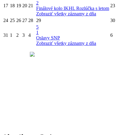
2
17
18
19
20
21
23
Finálové kolo IKHL
Rozlúčka s letom
Zobraziť všetky záznamy z dňa
24
25
26
27
28
29
30
5
1
31
1
2
3
4
6
Oslavy SNP
Zobraziť všetky záznamy z dňa