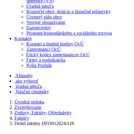
smernice (VS)
Úradná tabuľa
Rozpočet obce, dotácie a finančné príspevky
Územný plán obce
Verejné obstarávanie
Europrojekty
Program hospodárskeho a sociálneho rozvoja
Kontakty
Kontakt a úradné hodiny OcÚ
Zamestnanci OcÚ
Etický kódex zamestnancov OcÚ
Firmy a podnikatelia
Pošta Prašník
Aktuality
ako vybaviť
úradná tabuľa
Náučné chodníky
Úvodná stránka
Zverejňovanie
Zmluvy, Faktúry, Objednávky
Faktúry
Detail faktúry DFO012024/126