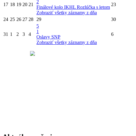
2
17
18
19
20
21
23
Finálové kolo IKHL
Rozlúčka s letom
Zobraziť všetky záznamy z dňa
24
25
26
27
28
29
30
5
1
31
1
2
3
4
6
Oslavy SNP
Zobraziť všetky záznamy z dňa