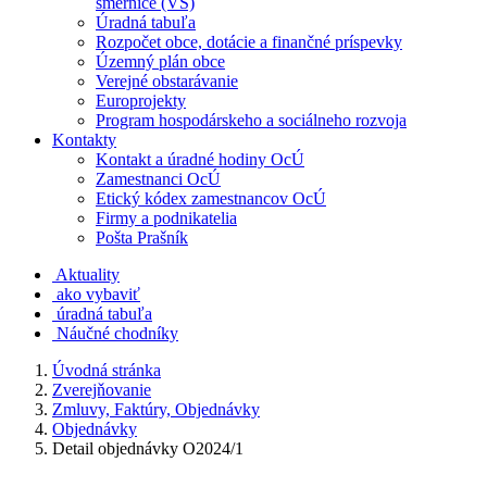
smernice (VS)
Úradná tabuľa
Rozpočet obce, dotácie a finančné príspevky
Územný plán obce
Verejné obstarávanie
Europrojekty
Program hospodárskeho a sociálneho rozvoja
Kontakty
Kontakt a úradné hodiny OcÚ
Zamestnanci OcÚ
Etický kódex zamestnancov OcÚ
Firmy a podnikatelia
Pošta Prašník
Aktuality
ako vybaviť
úradná tabuľa
Náučné chodníky
Úvodná stránka
Zverejňovanie
Zmluvy, Faktúry, Objednávky
Objednávky
Detail objednávky O2024/1