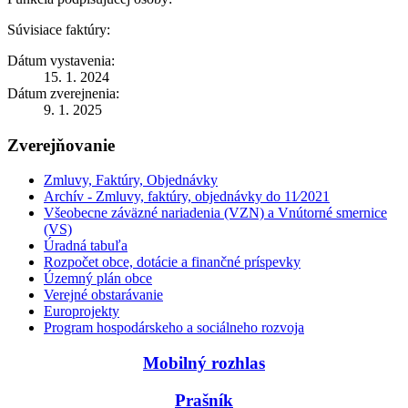
Súvisiace faktúry:
Dátum vystavenia:
15. 1. 2024
Dátum zverejnenia:
9. 1. 2025
Zverejňovanie
Zmluvy, Faktúry, Objednávky
Archív - Zmluvy, faktúry, objednávky do 11⁄2021
Všeobecne záväzné nariadenia (VZN) a Vnútorné smernice
(VS)
Úradná tabuľa
Rozpočet obce, dotácie a finančné príspevky
Územný plán obce
Verejné obstarávanie
Europrojekty
Program hospodárskeho a sociálneho rozvoja
Mobilný rozhlas
Prašník