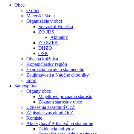
Obec
O obci
Materská škola
Organizácie v obci
Spevokol Holeška
ZO JDS
Aktuality
ZO SZPB
DHZO
OŠK
Obecná knižnica
Kopaničiarsky región
Expozícia hornín a skamenelín
Zaujímavosti a Náučné chodníky
Šport
Samospráva
Orgány obce
Majetkové priznania starostu
Zoznam starostov obce
Uznesenia zasadnutí OcZ
Zápisnice zasadnutí OcZ
Komisie
Ako vybaviť + tlačivá na stiahnutie
Evidencia pobytov