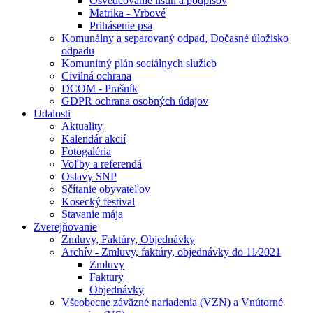
Osvedčovanie listín a podpisov
Matrika - Vrbové
Prihásenie psa
Komunálny a separovaný odpad, Dočasné úložisko
odpadu
Komunitný plán sociálnych služieb
Civilná ochrana
DCOM - Prašník
GDPR ochrana osobných údajov
Udalosti
Aktuality
Kalendár akcií
Fotogaléria
Voľby a referendá
Oslavy SNP
Sčítanie obyvateľov
Kosecký festival
Stavanie mája
Zverejňovanie
Zmluvy, Faktúry, Objednávky
Archív - Zmluvy, faktúry, objednávky do 11⁄2021
Zmluvy
Faktury
Objednávky
Všeobecne záväzné nariadenia (VZN) a Vnútorné