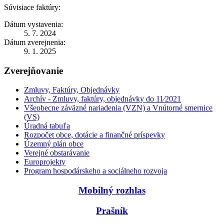
Súvisiace faktúry:
Dátum vystavenia:
5. 7. 2024
Dátum zverejnenia:
9. 1. 2025
Zverejňovanie
Zmluvy, Faktúry, Objednávky
Archív - Zmluvy, faktúry, objednávky do 11⁄2021
Všeobecne záväzné nariadenia (VZN) a Vnútorné smernice
(VS)
Úradná tabuľa
Rozpočet obce, dotácie a finančné príspevky
Územný plán obce
Verejné obstarávanie
Europrojekty
Program hospodárskeho a sociálneho rozvoja
Mobilný rozhlas
Prašník