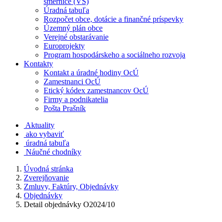
smernice (VS)
Úradná tabuľa
Rozpočet obce, dotácie a finančné príspevky
Územný plán obce
Verejné obstarávanie
Europrojekty
Program hospodárskeho a sociálneho rozvoja
Kontakty
Kontakt a úradné hodiny OcÚ
Zamestnanci OcÚ
Etický kódex zamestnancov OcÚ
Firmy a podnikatelia
Pošta Prašník
Aktuality
ako vybaviť
úradná tabuľa
Náučné chodníky
Úvodná stránka
Zverejňovanie
Zmluvy, Faktúry, Objednávky
Objednávky
Detail objednávky O2024/10