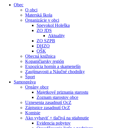
Obec
O obci
Materská škola
Organizácie v obci
Spevokol Holeška
ZO JDS
Aktuality
ZO SZPB
DHZO
OŠK
Obecná knižnica
Kopaničiarsky región
Expozícia hornín a skamenelín
Zaujímavosti a Náučné chodníky
Šport
Samospráva
Orgány obce
Majetkové priznania starostu
Zoznam starostov obce
Uznesenia zasadnutí OcZ
Zápisnice zasadnutí OcZ
Komisie
Ako vybaviť + tlačivá na stiahnutie
Evidencia pobytov