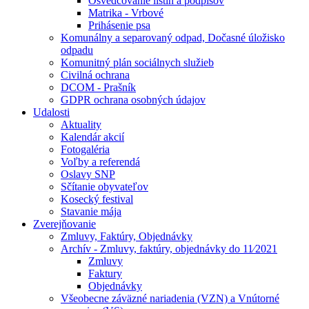
Osvedčovanie listín a podpisov
Matrika - Vrbové
Prihásenie psa
Komunálny a separovaný odpad, Dočasné úložisko
odpadu
Komunitný plán sociálnych služieb
Civilná ochrana
DCOM - Prašník
GDPR ochrana osobných údajov
Udalosti
Aktuality
Kalendár akcií
Fotogaléria
Voľby a referendá
Oslavy SNP
Sčítanie obyvateľov
Kosecký festival
Stavanie mája
Zverejňovanie
Zmluvy, Faktúry, Objednávky
Archív - Zmluvy, faktúry, objednávky do 11⁄2021
Zmluvy
Faktury
Objednávky
Všeobecne záväzné nariadenia (VZN) a Vnútorné