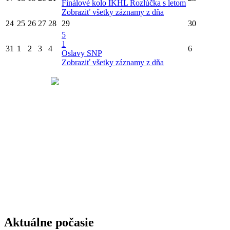
Finálové kolo IKHL
Rozlúčka s letom
Zobraziť všetky záznamy z dňa
24
25
26
27
28
29
30
5
1
31
1
2
3
4
6
Oslavy SNP
Zobraziť všetky záznamy z dňa
Aktuálne počasie