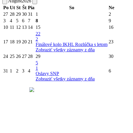
August
2026
Po
Ut
St
Št
Pia
So
Ne
27
28
29
30
31
1
2
3
4
5
6
7
8
9
10
11
12
13
14
15
16
22
2
17
18
19
20
21
23
Finálové kolo IKHL
Rozlúčka s letom
Zobraziť všetky záznamy z dňa
24
25
26
27
28
29
30
5
1
31
1
2
3
4
6
Oslavy SNP
Zobraziť všetky záznamy z dňa