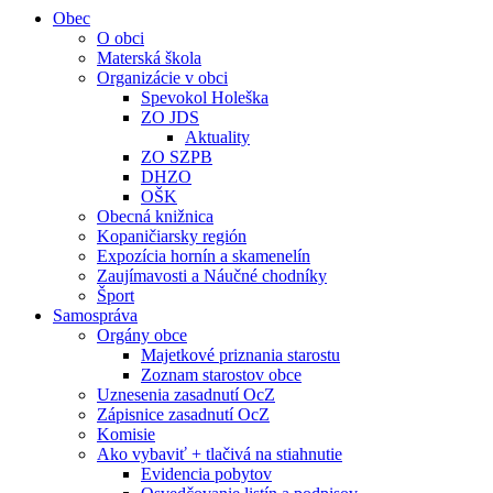
Obec
O obci
Materská škola
Organizácie v obci
Spevokol Holeška
ZO JDS
Aktuality
ZO SZPB
DHZO
OŠK
Obecná knižnica
Kopaničiarsky región
Expozícia hornín a skamenelín
Zaujímavosti a Náučné chodníky
Šport
Samospráva
Orgány obce
Majetkové priznania starostu
Zoznam starostov obce
Uznesenia zasadnutí OcZ
Zápisnice zasadnutí OcZ
Komisie
Ako vybaviť + tlačivá na stiahnutie
Evidencia pobytov