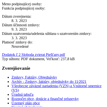
Meno podpisujúcej osoby:
Funkcia podpisujúcej osoby:
Dátum zverejnenia:
8. 3. 2023
Dátum účinnosti zmluvy:
9. 3. 2023
Dátum uzatvorenia/udelenia súhlasu s uzatvorením zmluvy:
3. 3. 2023
Platnosť zmluvy do:
Neuvedené
Dodatok č 2 Sloboda zvierat Piešťany.pdf
Typ súboru: PDF dokument, Veľkosť: 237,8 kB
Zverejňovanie
Zmluvy, Faktúry, Objednávky
Archív - Zmluvy, faktúry, objednávky do 11⁄2021
Všeobecne záväzné nariadenia (VZN) a Vnútorné smernice
(VS)
Úradná tabuľa
Rozpočet obce, dotácie a finančné príspevky
Územný plán obce