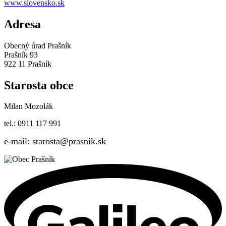
www.slovensko.sk
Adresa
Obecný úrad Prašník
Prašník 93
922 11 Prašník
Starosta obce
Milan Mozolák
tel.: 0911 117 991
e-mail: starosta@prasnik.sk