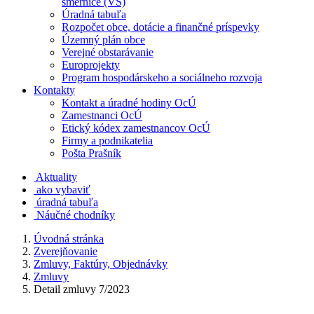
smernice (VS)
Úradná tabuľa
Rozpočet obce, dotácie a finančné príspevky
Územný plán obce
Verejné obstarávanie
Europrojekty
Program hospodárskeho a sociálneho rozvoja
Kontakty
Kontakt a úradné hodiny OcÚ
Zamestnanci OcÚ
Etický kódex zamestnancov OcÚ
Firmy a podnikatelia
Pošta Prašník
Aktuality
ako vybaviť
úradná tabuľa
Náučné chodníky
Úvodná stránka
Zverejňovanie
Zmluvy, Faktúry, Objednávky
Zmluvy
Detail zmluvy 7/2023