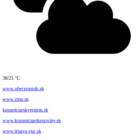
38/21 °C
www.obecprasnik.sk
www.zmo.sk
kopaniciarskyregion.sk
www.kopaniciarskenoviny.sk
www.trnava-vuc.sk