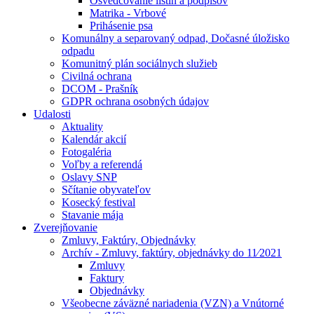
Osvedčovanie listín a podpisov
Matrika - Vrbové
Prihásenie psa
Komunálny a separovaný odpad, Dočasné úložisko
odpadu
Komunitný plán sociálnych služieb
Civilná ochrana
DCOM - Prašník
GDPR ochrana osobných údajov
Udalosti
Aktuality
Kalendár akcií
Fotogaléria
Voľby a referendá
Oslavy SNP
Sčítanie obyvateľov
Kosecký festival
Stavanie mája
Zverejňovanie
Zmluvy, Faktúry, Objednávky
Archív - Zmluvy, faktúry, objednávky do 11⁄2021
Zmluvy
Faktury
Objednávky
Všeobecne záväzné nariadenia (VZN) a Vnútorné