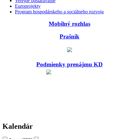
Verejné obstarávanie
Europrojekty
Program hospodárskeho a sociálneho rozvoja
Mobilný rozhlas
Prašník
Podmienky prenájmu KD
Kalendár