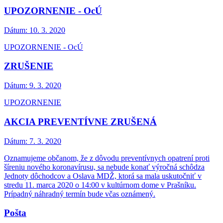
UPOZORNENIE - OcÚ
Dátum:
10. 3. 2020
UPOZORNENIE - OcÚ
ZRUŠENIE
Dátum:
9. 3. 2020
UPOZORNENIE
AKCIA PREVENTÍVNE ZRUŠENÁ
Dátum:
7. 3. 2020
Oznamujeme občanom, že z dôvodu preventívnych opatrení proti
šíreniu nového koronavírusu, sa nebude konať výročná schôdza
Jednoty dôchodcov a Oslava MDŽ, ktorá sa mala uskutočniť v
stredu 11. marca 2020 o 14:00 v kultúrnom dome v Prašníku.
Prípadný náhradný termín bude včas oznámený.
Pošta