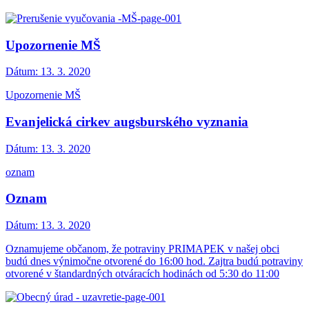
Upozornenie MŠ
Dátum:
13. 3. 2020
Upozornenie MŠ
Evanjelická cirkev augsburského vyznania
Dátum:
13. 3. 2020
oznam
Oznam
Dátum:
13. 3. 2020
Oznamujeme občanom, že potraviny PRIMAPEK v našej obci
budú dnes výnimočne otvorené do 16:00 hod. Zajtra budú potraviny
otvorené v štandardných otváracích hodinách od 5:30 do 11:00