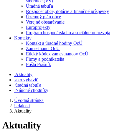
smernice (VS)
Úradná tabuľa
Rozpočet obce, dotácie a finančné príspevky
Územný plán obce
Verejné obstarávanie
Europrojekty
Program hospodárskeho a sociálneho rozvoja
Kontakty
Kontakt a úradné hodiny OcÚ
Zamestnanci OcÚ
Etický kódex zamestnancov OcÚ
Firmy a podnikatelia
Pošta Prašník
Aktuality
ako vybaviť
úradná tabuľa
Náučné chodníky
Úvodná stránka
Udalosti
Aktuality
Aktuality