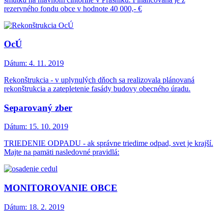
rezervného fondu obce v hodnote 40 000,- €
OcÚ
Dátum:
4. 11. 2019
Rekonštrukcia - v uplynulých dňoch sa realizovala plánovaná
rekonštrukcia a zatepletenie fasády budovy obecného úradu.
Separovaný zber
Dátum:
15. 10. 2019
TRIEDENIE ODPADU - ak správne triedime odpad, svet je krajší.
Majte na pamäti nasledovné pravidlá:
MONITOROVANIE OBCE
Dátum:
18. 2. 2019