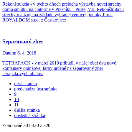
Rekonštrukcia - v týchto dňoch prebieha výstavba novej strechy
domu smútku na cintoríne v Prašníku - Pustej Vsi. Rekonštrukciu
strechy realizuje na základe vybranej cenovej ponuky firma
ROYALDOM s.r.o. z Častkoviec:
Separovaný zber
Dátum:
6. 4. 2018
TETRAPACK - v marci 2018 pribudli v našej obci dva nové
kontajnery oranžovej farby určené na separovaný zber
tetrapakových obalov.
prvá stránka
predchádzajúca stránka
9
10
11
ďalšia stránka
posledná stránka
Zobrazené
301
-
320
z 320