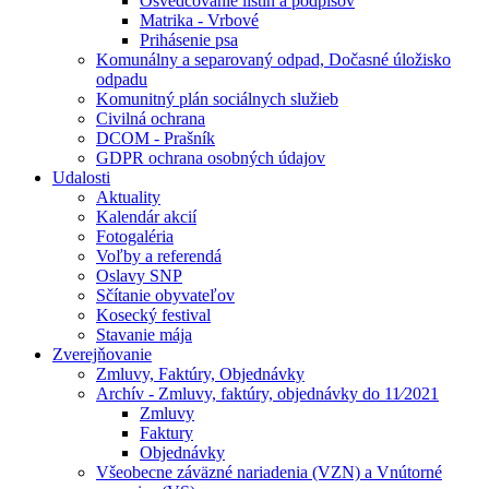
Osvedčovanie listín a podpisov
Matrika - Vrbové
Prihásenie psa
Komunálny a separovaný odpad, Dočasné úložisko
odpadu
Komunitný plán sociálnych služieb
Civilná ochrana
DCOM - Prašník
GDPR ochrana osobných údajov
Udalosti
Aktuality
Kalendár akcií
Fotogaléria
Voľby a referendá
Oslavy SNP
Sčítanie obyvateľov
Kosecký festival
Stavanie mája
Zverejňovanie
Zmluvy, Faktúry, Objednávky
Archív - Zmluvy, faktúry, objednávky do 11⁄2021
Zmluvy
Faktury
Objednávky
Všeobecne záväzné nariadenia (VZN) a Vnútorné