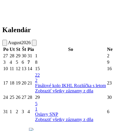
Kalendár
August
2026
Po
Ut
St
Št
Pia
So
Ne
27
28
29
30
31
1
2
3
4
5
6
7
8
9
10
11
12
13
14
15
16
22
2
17
18
19
20
21
23
Finálové kolo IKHL
Rozlúčka s letom
Zobraziť všetky záznamy z dňa
24
25
26
27
28
29
30
5
1
31
1
2
3
4
6
Oslavy SNP
Zobraziť všetky záznamy z dňa