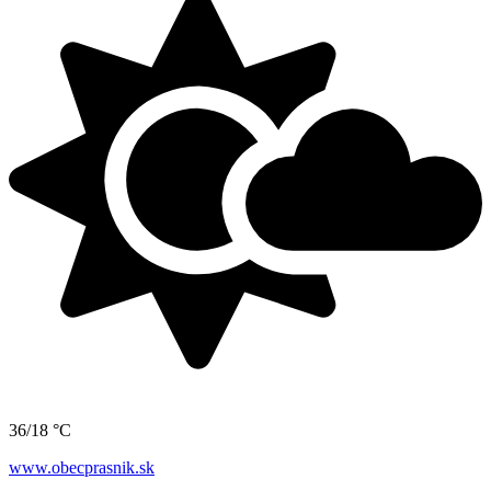
36/18 °C
www.obecprasnik.sk