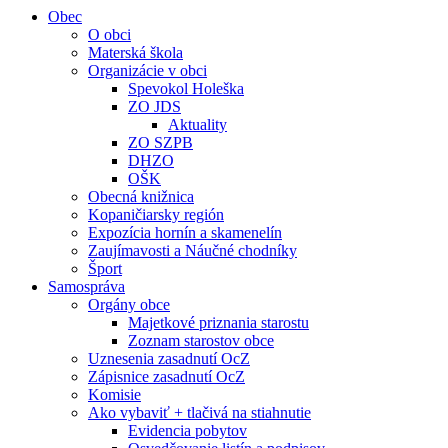
Obec
O obci
Materská škola
Organizácie v obci
Spevokol Holeška
ZO JDS
Aktuality
ZO SZPB
DHZO
OŠK
Obecná knižnica
Kopaničiarsky región
Expozícia hornín a skamenelín
Zaujímavosti a Náučné chodníky
Šport
Samospráva
Orgány obce
Majetkové priznania starostu
Zoznam starostov obce
Uznesenia zasadnutí OcZ
Zápisnice zasadnutí OcZ
Komisie
Ako vybaviť + tlačivá na stiahnutie
Evidencia pobytov