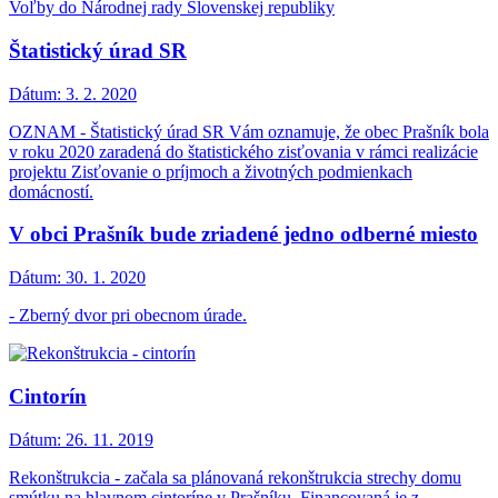
Voľby do Národnej rady Slovenskej republiky
Štatistický úrad SR
Dátum:
3. 2. 2020
OZNAM - Štatistický úrad SR Vám oznamuje, že obec Prašník bola
v roku 2020 zaradená do štatistického zisťovania v rámci realizácie
projektu Zisťovanie o príjmoch a životných podmienkach
domácností.
V obci Prašník bude zriadené jedno odberné miesto
Dátum:
30. 1. 2020
- Zberný dvor pri obecnom úrade.
Cintorín
Dátum:
26. 11. 2019
Rekonštrukcia - začala sa plánovaná rekonštrukcia strechy domu
smútku na hlavnom cintoríne v Prašníku. Financovaná je z