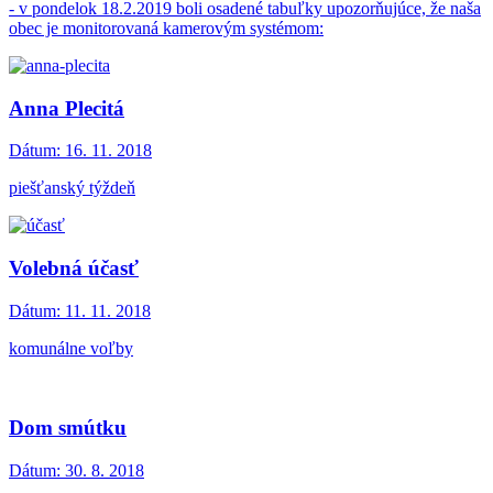
- v pondelok 18.2.2019 boli osadené tabuľky upozorňujúce, že naša
obec je monitorovaná kamerovým systémom:
Anna Plecitá
Dátum:
16. 11. 2018
piešťanský týždeň
Volebná účasť
Dátum:
11. 11. 2018
komunálne voľby
Dom smútku
Dátum:
30. 8. 2018