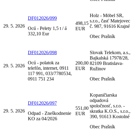
Holz - Möbel SR,
DF012026/099
s.r.o., časť Matejovec
498,15
29. 5. 2026
č. 987, 91616 Krajné
Ocú - Pelety 1,5 t / á
EUR
332,10 Eur
Obec Prašník
DF012026/098
Slovak Telekom, a.s.,
Bajkalská 17978/28,
Ocú - polatok za
200,00
82109 Bratislava-
29. 5. 2026
telefón, internet, 0911
EUR
Ružinov
117 991, 033/7780534,
0911 751 234
Obec Prašník
Kopaničiarska
odpadová
DF012026/097
spoločnosť, s.r.o. -
551,00
29. 5. 2026
skratka K.O.S., s.r.o.,
Odpad - Zneškodnenie
EUR
390, 91613 Kostolné
KO za 04/2026
Obec Prašník