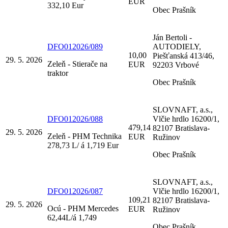
EUR
332,10 Eur
Obec Prašník
Ján Bertoli -
DFO012026/089
AUTODIELY,
10,00
Piešťanská 413/46,
29. 5. 2026
Zeleň - Stierače na
EUR
92203 Vrbové
traktor
Obec Prašník
SLOVNAFT, a.s.,
DFO012026/088
Vlčie hrdlo 16200/1,
479,14
82107 Bratislava-
29. 5. 2026
Zeleň - PHM Technika
EUR
Ružinov
278,73 L/ á 1,719 Eur
Obec Prašník
SLOVNAFT, a.s.,
DFO012026/087
Vlčie hrdlo 16200/1,
109,21
82107 Bratislava-
29. 5. 2026
Ocú - PHM Mercedes
EUR
Ružinov
62,44L/á 1,749
Obec Prašník