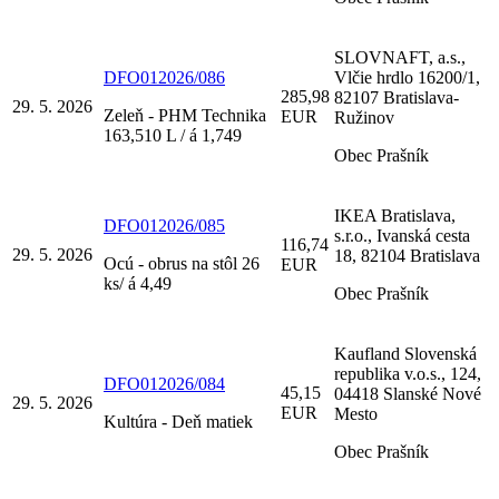
SLOVNAFT, a.s.,
DFO012026/086
Vlčie hrdlo 16200/1,
285,98
82107 Bratislava-
29. 5. 2026
Zeleň - PHM Technika
EUR
Ružinov
163,510 L / á 1,749
Obec Prašník
IKEA Bratislava,
DFO012026/085
s.r.o., Ivanská cesta
116,74
29. 5. 2026
18, 82104 Bratislava
Ocú - obrus na stôl 26
EUR
ks/ á 4,49
Obec Prašník
Kaufland Slovenská
republika v.o.s., 124,
DFO012026/084
45,15
04418 Slanské Nové
29. 5. 2026
EUR
Mesto
Kultúra - Deň matiek
Obec Prašník