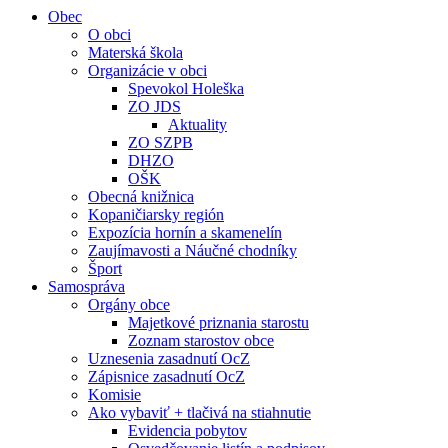
Obec
O obci
Materská škola
Organizácie v obci
Spevokol Holeška
ZO JDS
Aktuality
ZO SZPB
DHZO
OŠK
Obecná knižnica
Kopaničiarsky región
Expozícia hornín a skamenelín
Zaujímavosti a Náučné chodníky
Šport
Samospráva
Orgány obce
Majetkové priznania starostu
Zoznam starostov obce
Uznesenia zasadnutí OcZ
Zápisnice zasadnutí OcZ
Komisie
Ako vybaviť + tlačivá na stiahnutie
Evidencia pobytov