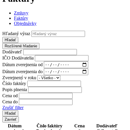
Zmluvy
Faktúry
Objednávky
Hľadaný výraz
Hľadať
Rozšírené hľadanie
Dodávateľ
IČO Dodávatelia
Dátum zverejnenia od
Dátum zverejnenia do
Zverejnený v roku
Číslo faktúry
Popis plnenia
Cena od
Cena do
Zrušiť filter
Zavrieť
Dátum
Číslo faktúry
Cena
Dodávateľ