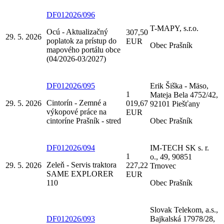
DF012026/096
T-MAPY, s.r.o.
Ocú - Aktualizačný
307,50
29. 5. 2026
poplatok za prístup do
EUR
Obec Prašník
mapového portálu obce
(04/2026-03/2027)
DF012026/095
Erik Šiška - Mäso,
1
Mateja Bela 4752/42,
Cintorín - Zemné a
29. 5. 2026
019,67
92101 Piešťany
výkopové práce na
EUR
cintoríne Prašník - stred
Obec Prašník
DF012026/094
IM-TECH SK s. r.
1
o., 49, 90851
Zeleň - Servis traktora
29. 5. 2026
227,22
Trnovec
SAME EXPLORER
EUR
110
Obec Prašník
Slovak Telekom, a.s.,
DF012026/093
Bajkalská 17978/28,