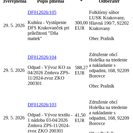
zverejnenia
Popis plnenia
*
Odberateľ
DF012026/105
Folklórny súbor
LUSK Krakovany,
Kultúra - Vystúpenie
300,00
Hlavná 190/7, 92202
29. 5. 2026
DFS Krakovanček pri
EUR
Krakovany
príležitosti "Dňa
matiek"
Obec Prašník
Združenie obcí
DF012026/104
Holeška na triedenie
a nakladanie s
Odpad - Vývoz KO za
588,27
29. 5. 2026
odpadmi, 168, 92209
04/2026 Zmluva ZPS-
EUR
Borovce
11/2024-zvoz ZKO
200301
Obec Prašník
Združenie obcí
DF012026/103
Holeška na triedenie
a nakladanie s
Odpad - Vývoz textilu -
41,50
29. 5. 2026
odpadmi, 168, 92209
1 nádoba 03-04/2026
EUR
Borovce
Zmluva ZPS-11/2024-
zvoz ZKO 200301