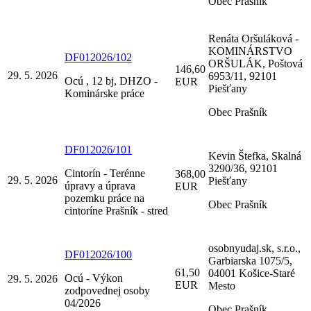
Obec Prašník
Renáta Oršuláková -
KOMINÁRSTVO
DF012026/102
ORŠULÁK, Poštová
146,60
29. 5. 2026
6953/11, 92101
Ocú , 12 bj, DHZO -
EUR
Piešťany
Kominárske práce
Obec Prašník
DF012026/101
Kevin Štefka, Skalná
3290/36, 92101
Cintorín - Terénne
368,00
29. 5. 2026
Piešťany
úpravy a úprava
EUR
pozemku práce na
Obec Prašník
cintoríne Prašník - stred
osobnyudaj.sk, s.r.o.,
DF012026/100
Garbiarska 1075/5,
61,50
04001 Košice-Staré
Ocú - Výkon
29. 5. 2026
EUR
Mesto
zodpovednej osoby
04/2026
Obec Prašník