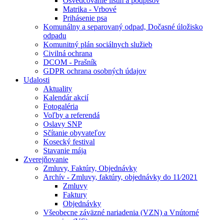
Osvedčovanie listín a podpisov
Matrika - Vrbové
Prihásenie psa
Komunálny a separovaný odpad, Dočasné úložisko
odpadu
Komunitný plán sociálnych služieb
Civilná ochrana
DCOM - Prašník
GDPR ochrana osobných údajov
Udalosti
Aktuality
Kalendár akcií
Fotogaléria
Voľby a referendá
Oslavy SNP
Sčítanie obyvateľov
Kosecký festival
Stavanie mája
Zverejňovanie
Zmluvy, Faktúry, Objednávky
Archív - Zmluvy, faktúry, objednávky do 11⁄2021
Zmluvy
Faktury
Objednávky
Všeobecne záväzné nariadenia (VZN) a Vnútorné