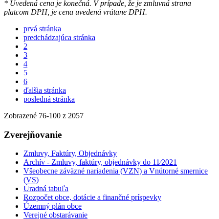
* Uvedená cena je konečná. V prípade, že je zmluvná strana
platcom DPH, je cena uvedená vrátane DPH.
prvá stránka
predchádzajúca stránka
2
3
4
5
6
ďalšia stránka
posledná stránka
Zobrazené
76
-
100
z 2057
Zverejňovanie
Zmluvy, Faktúry, Objednávky
Archív - Zmluvy, faktúry, objednávky do 11⁄2021
Všeobecne záväzné nariadenia (VZN) a Vnútorné smernice
(VS)
Úradná tabuľa
Rozpočet obce, dotácie a finančné príspevky
Územný plán obce
Verejné obstarávanie