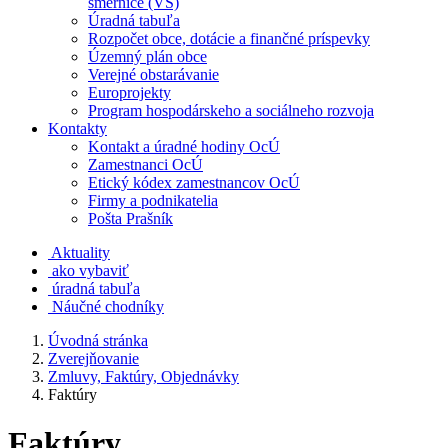
smernice (VS)
Úradná tabuľa
Rozpočet obce, dotácie a finančné príspevky
Územný plán obce
Verejné obstarávanie
Europrojekty
Program hospodárskeho a sociálneho rozvoja
Kontakty
Kontakt a úradné hodiny OcÚ
Zamestnanci OcÚ
Etický kódex zamestnancov OcÚ
Firmy a podnikatelia
Pošta Prašník
Aktuality
ako vybaviť
úradná tabuľa
Náučné chodníky
Úvodná stránka
Zverejňovanie
Zmluvy, Faktúry, Objednávky
Faktúry
Faktúry