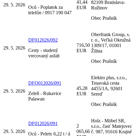
41,44
82109 Bratislava-
29. 5. 2026
Ocú - Poplatok za
EUR
Ružinov
telefón / 0917 190 047
Obec Prašník
Oberfrank Group, s.
DF012026/092
r. o., Veľká Okružná
716,50
1309/17, 01001
29. 5. 2026
Cesty - studený
EUR
Žilina
vrecovaný asfalt
Obec Prašník
Elektro plus, s.r.o.,
DFO012026/091
Trnavská cesta
45,28
4455/1A, 92601
29. 5. 2026
Zeleň - Rukavice
EUR
Sereď
Palawan
Obec Prašník
Holz - Möbel SR,
DF012026/091
2
s.r.o., časť Matejovec
29. 5. 2026
065,66
č. 987, 91616 Krajné
Ocú - Pelety 6,22 t / á