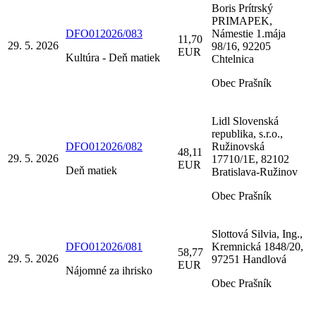
Boris Prítrský
PRIMAPEK,
DFO012026/083
Námestie 1.mája
11,70
29. 5. 2026
98/16, 92205
EUR
Kultúra - Deň matiek
Chtelnica
Obec Prašník
Lidl Slovenská
republika, s.r.o.,
DFO012026/082
Ružinovská
48,11
29. 5. 2026
17710/1E, 82102
EUR
Deň matiek
Bratislava-Ružinov
Obec Prašník
Slottová Silvia, Ing.,
DFO012026/081
Kremnická 1848/20,
58,77
29. 5. 2026
97251 Handlová
EUR
Nájomné za ihrisko
Obec Prašník