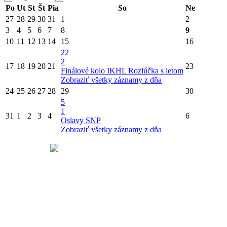
Po
Ut
St
Št
Pia
So
Ne
27
28
29
30
31
1
2
3
4
5
6
7
8
9
10
11
12
13
14
15
16
22
2
17
18
19
20
21
23
Finálové kolo IKHL
Rozlúčka s letom
Zobraziť všetky záznamy z dňa
24
25
26
27
28
29
30
5
1
31
1
2
3
4
6
Oslavy SNP
Zobraziť všetky záznamy z dňa